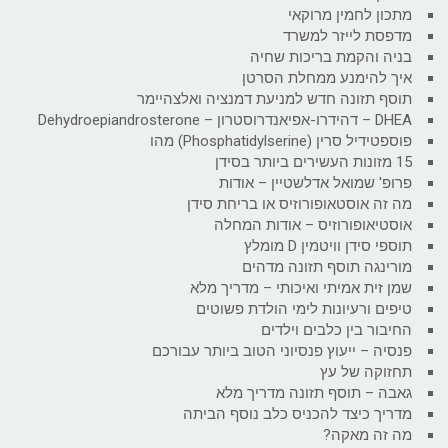
מתכון לחמין מרוקאי
מדפסת לייזר למשרד
בניה והקמת בריכות שחיה
איך להימנע ממחלת הסרטן
תוסף תזונה חדש למניעת דמנציה ואלצהיימר
DHEA – דהידרו-אפיאנדרוסטרון – Dehydroepiandrosterone
פוספטידיל סרין (Phosphatidylserine) מהו
15 מזונות העשירים ביותר בסידן
פרופ' שמואל אדלשטיין – אודות
מה זה אוסטאופורוזיס או בריחת סידן
אוסטיאופורוזיס – אודות המחלה
תוספי סידן וויטמין D מומלץ
מורינגה תוסף תזונה מדהים
שמן זית אמיתי ואיכותי – מדריך מלא
טיפים ורעיונות לימי הולדת פשוטים
החיבור בין כלבים וילדים
פנסיה – ייעוץ פנסיוני הטוב ביותר עבורכם
תחזוקה של עץ
גאבה – תוסף תזונה מדריך מלא
מדריך כיצד להכניס כלב נוסף הביתה
מה זה מאקה?