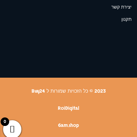
יצירת קשר
תקנון
2023 © כל הזכויות שמורות ל Buy24
RoiDigital
0
6am.shop