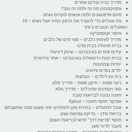
מדריך בניה וקידום אתרים
אסטקסנטין מה זה ולמה זה טוב?
מהם אדפטוגנים ולמה אנשים לוקחים אותם
מה אוכלים כדי להגביר את הרצון המיני אצל נשים – 10
המאכלים הטובים ביותר
איפור וקוסמטיקה
מדריך לאימוץ כלבים – סוגי זנים של כלבים
בניית פרגולה בבית פרטי
קידום אתרים באינטרנט – שיווק דיגיטלי
בניית חנות וירטואלית באינטרנט – אתר וורדפרס
יהדות וצמחונות
ילדים בגדים ותיוגים
בית עץ לילדים – המלצות
ניקוי ספות – תיקון ספות – מדריך מלא
סוגי ויטמינים ומינרלים – מדריך מלא
תזונה נכונה לבריאות טובה
אפיקור תוסף תזונה – Epicor
אוכל לחתולים – בחירת מזון לחתולים יותר פשוט ממה שחשבתם
בריחת סידן – בדיקת צפיפות עצם
תוסף "פריצת דרך" חדש לבריאות העצם
מעבר לדיור מוגן