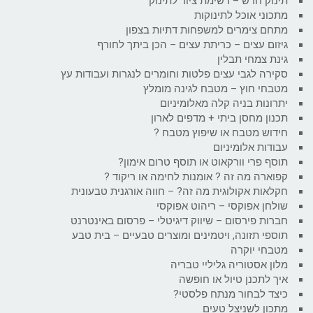
תינוק חדש – רשימת ציוד לתינוק
מתכוני אוכל לתינוקות
מתחם צימרים למשפחות דתיות בצפון
גיזום עצים – כריתת עצים – הכן ביתך לחורף
גינת צמחי תבלין
סקירה לגבי עצים פלטות וחומרים לנגרות ועבודות עץ
מטבחי חוץ – מטבח לגינה מומלץ
יתרונות בניה קלה מאלומיניום
תכנון מחסן ביתי + מדפים לארון
חידוש מטבח או שיפוץ מטבח ?
עבודות אלומיניום
תוסף פרי וורקאוט או תוסף טרום אימון?
קפוארה מה זה ? אומנות לחימה או ריקוד ?
חקלאות אקולוגית מה זה? – חווה אורגנית טבעונית
שולחן אפוקסי – ריהוט אפוקסי
חברות פירסום – שיווק דיגיטלי – פרסום באינטרנט
תוספי תזונה, ויטמינים ומוצרים טבעיים – בית טבע
מטבחי יוקרה
מלון אסטוריה גליליי טבריה
איך לתכנן טיול או חופשה
כיצד לבחור מנתח פלסטי?
מתכון לשניצל טעים