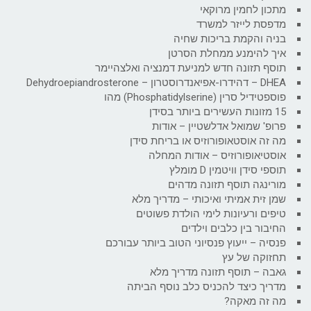
מתכון לחמין מרוקאי
מדפסת לייזר למשרד
בניה והקמת בריכות שחיה
איך להימנע ממחלת הסרטן
תוסף תזונה חדש למניעת דמנציה ואלצהיימר
DHEA – דהידרו-אפיאנדרוסטרון – Dehydroepiandrosterone
פוספטידיל סרין (Phosphatidylserine) מהו
15 מזונות העשירים ביותר בסידן
פרופ' שמואל אדלשטיין – אודות
מה זה אוסטאופורוזיס או בריחת סידן
אוסטיאופורוזיס – אודות המחלה
תוספי סידן וויטמין D מומלץ
מורינגה תוסף תזונה מדהים
שמן זית אמיתי ואיכותי – מדריך מלא
טיפים ורעיונות לימי הולדת פשוטים
החיבור בין כלבים וילדים
פנסיה – ייעוץ פנסיוני הטוב ביותר עבורכם
תחזוקה של עץ
גאבה – תוסף תזונה מדריך מלא
מדריך כיצד להכניס כלב נוסף הביתה
מה זה מאקה?