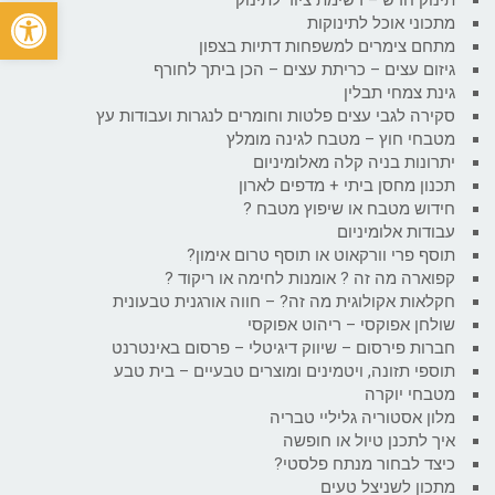
פתח
מתכוני אוכל לתינוקות
מתחם צימרים למשפחות דתיות בצפון
גיזום עצים – כריתת עצים – הכן ביתך לחורף
גינת צמחי תבלין
סקירה לגבי עצים פלטות וחומרים לנגרות ועבודות עץ
מטבחי חוץ – מטבח לגינה מומלץ
יתרונות בניה קלה מאלומיניום
תכנון מחסן ביתי + מדפים לארון
חידוש מטבח או שיפוץ מטבח ?
עבודות אלומיניום
תוסף פרי וורקאוט או תוסף טרום אימון?
קפוארה מה זה ? אומנות לחימה או ריקוד ?
חקלאות אקולוגית מה זה? – חווה אורגנית טבעונית
שולחן אפוקסי – ריהוט אפוקסי
חברות פירסום – שיווק דיגיטלי – פרסום באינטרנט
תוספי תזונה, ויטמינים ומוצרים טבעיים – בית טבע
מטבחי יוקרה
מלון אסטוריה גליליי טבריה
איך לתכנן טיול או חופשה
כיצד לבחור מנתח פלסטי?
מתכון לשניצל טעים