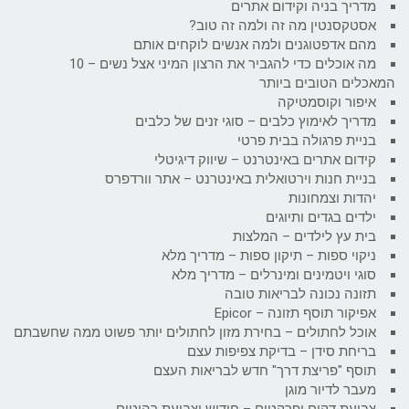
מדריך בניה וקידום אתרים
אסטקסנטין מה זה ולמה זה טוב?
מהם אדפטוגנים ולמה אנשים לוקחים אותם
מה אוכלים כדי להגביר את הרצון המיני אצל נשים – 10
המאכלים הטובים ביותר
איפור וקוסמטיקה
מדריך לאימוץ כלבים – סוגי זנים של כלבים
בניית פרגולה בבית פרטי
קידום אתרים באינטרנט – שיווק דיגיטלי
בניית חנות וירטואלית באינטרנט – אתר וורדפרס
יהדות וצמחונות
ילדים בגדים ותיוגים
בית עץ לילדים – המלצות
ניקוי ספות – תיקון ספות – מדריך מלא
סוגי ויטמינים ומינרלים – מדריך מלא
תזונה נכונה לבריאות טובה
אפיקור תוסף תזונה – Epicor
אוכל לחתולים – בחירת מזון לחתולים יותר פשוט ממה שחשבתם
בריחת סידן – בדיקת צפיפות עצם
תוסף "פריצת דרך" חדש לבריאות העצם
מעבר לדיור מוגן
צביעת דקים ופרקטים – חידוש וצביעת רהיטים