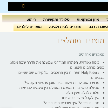
מזון ומשקאות
סלולר ותקשורת
ריהוט
שכרת רכב
מוצרים לבית ולגינה
מוצרים לילדים
מוצרים מומלצים
מאמרים אחרונים
כיפה גאודזית: הפתרון המודרני שמשנה את הדרך שבה אנחנו
בונים מרחבים חיצוניים
Holy Riders האחווה בין הרוכבים ועל קידוש שם שמיים
בכבישים.
מדוע חשוב להיות מלווה בידי סוכן פנסיוני מקצועי?
סביצ'ה סושי בר: המפגש המושלם בין טעמים לבריאות
מלונה לכלב מעץ מלא
איך לקבל שיער בריא יותר
מהי ויקיפדיה? איך עורכים בויקיפדיה?
תינוק חדש – רשימת ציוד לתינוק