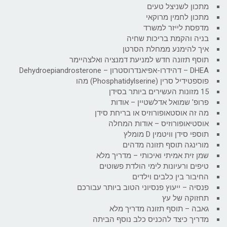
מתכון לשניצל טעים
מתכון לחמין מרוקאי
מדפסת לייזר למשרד
בניה והקמת בריכות שחיה
איך להימנע ממחלת הסרטן
תוסף תזונה חדש למניעת דמנציה ואלצהיימר
DHEA – דהידרו-אפיאנדרוסטרון – Dehydroepiandrosterone
פוספטידיל סרין (Phosphatidylserine) מהו
15 מזונות העשירים ביותר בסידן
פרופ' שמואל אדלשטיין – אודות
מה זה אוסטאופורוזיס או בריחת סידן
אוסטיאופורוזיס – אודות המחלה
תוספי סידן וויטמין D מומלץ
מורינגה תוסף תזונה מדהים
שמן זית אמיתי ואיכותי – מדריך מלא
טיפים ורעיונות לימי הולדת פשוטים
החיבור בין כלבים וילדים
פנסיה – ייעוץ פנסיוני הטוב ביותר עבורכם
תחזוקה של עץ
גאבה – תוסף תזונה מדריך מלא
מדריך כיצד להכניס כלב נוסף הביתה