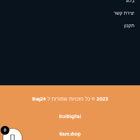
בלוג
יצירת קשר
תקנון
2023 © כל הזכויות שמורות ל Buy24
RoiDigital
0
6am.shop