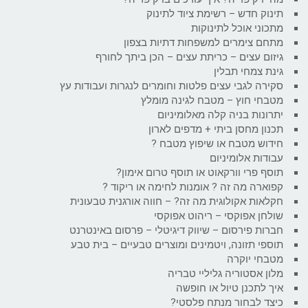
תינוק חדש – רשימת ציוד לתינוק
מתכוני אוכל לתינוקות
מתחם צימרים למשפחות דתיות בצפון
גיזום עצים – כריתת עצים – הכן ביתך לחורף
גינת צמחי תבלין
סקירה לגבי עצים פלטות וחומרים לנגרות ועבודות עץ
מטבחי חוץ – מטבח לגינה מומלץ
יתרונות בניה קלה מאלומיניום
תכנון מחסן ביתי + מדפים לארון
חידוש מטבח או שיפוץ מטבח ?
עבודות אלומיניום
תוסף פרי וורקאוט או תוסף טרום אימון?
קפוארה מה זה ? אומנות לחימה או ריקוד ?
חקלאות אקולוגית מה זה? – חווה אורגנית טבעונית
שולחן אפוקסי – ריהוט אפוקסי
חברות פירסום – שיווק דיגיטלי – פרסום באינטרנט
תוספי תזונה, ויטמינים ומוצרים טבעיים – בית טבע
מטבחי יוקרה
מלון אסטוריה גליליי טבריה
איך לתכנן טיול או חופשה
כיצד לבחור מנתח פלסטי?