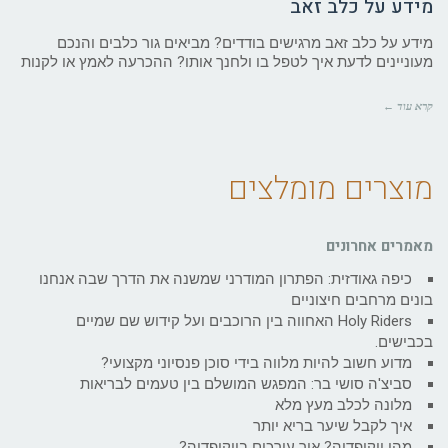
מידע על כלב זאב
מידע על כלב זאב מרגישים בודדים? מביאים גור כלבים והנכם
מעוניינים לדעת איך לטפל בו ולחנך אותו? ההכרעה לאמץ או לקנות
קרא עוד ←
מוצרים מומלצים
מאמרים אחרונים
כיפה גאודזית: הפתרון המודרני שמשנה את הדרך שבה אנחנו
בונים מרחבים חיצוניים
Holy Riders האחווה בין הרוכבים ועל קידוש שם שמיים
בכבישים.
מדוע חשוב להיות מלווה בידי סוכן פנסיוני מקצועי?
סביצ'ה סושי בר: המפגש המושלם בין טעמים לבריאות
מלונה לכלב מעץ מלא
איך לקבל שיער בריא יותר
מהי ויקיפדיה? איך עורכים בויקיפדיה?