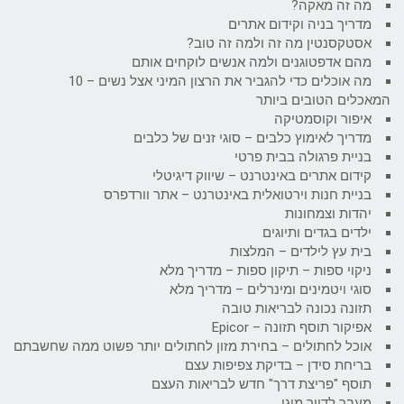
מה זה מאקה?
מדריך בניה וקידום אתרים
אסטקסנטין מה זה ולמה זה טוב?
מהם אדפטוגנים ולמה אנשים לוקחים אותם
מה אוכלים כדי להגביר את הרצון המיני אצל נשים – 10
המאכלים הטובים ביותר
איפור וקוסמטיקה
מדריך לאימוץ כלבים – סוגי זנים של כלבים
בניית פרגולה בבית פרטי
קידום אתרים באינטרנט – שיווק דיגיטלי
בניית חנות וירטואלית באינטרנט – אתר וורדפרס
יהדות וצמחונות
ילדים בגדים ותיוגים
בית עץ לילדים – המלצות
ניקוי ספות – תיקון ספות – מדריך מלא
סוגי ויטמינים ומינרלים – מדריך מלא
תזונה נכונה לבריאות טובה
אפיקור תוסף תזונה – Epicor
אוכל לחתולים – בחירת מזון לחתולים יותר פשוט ממה שחשבתם
בריחת סידן – בדיקת צפיפות עצם
תוסף "פריצת דרך" חדש לבריאות העצם
מעבר לדיור מוגן