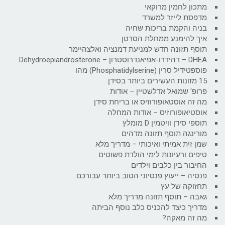
מתכון לחמין מרוקאי
מדפסת לייזר למשרד
בניה והקמת בריכות שחיה
איך להימנע ממחלת הסרטן
תוסף תזונה חדש למניעת דמנציה ואלצהיימר
DHEA – דהידרו-אפיאנדרוסטרון – Dehydroepiandrosterone
פוספטידיל סרין (Phosphatidylserine) מהו
15 מזונות העשירים ביותר בסידן
פרופ' שמואל אדלשטיין – אודות
מה זה אוסטאופורוזיס או בריחת סידן
אוסטיאופורוזיס – אודות המחלה
תוספי סידן וויטמין D מומלץ
מורינגה תוסף תזונה מדהים
שמן זית אמיתי ואיכותי – מדריך מלא
טיפים ורעיונות לימי הולדת פשוטים
החיבור בין כלבים וילדים
פנסיה – ייעוץ פנסיוני הטוב ביותר עבורכם
תחזוקה של עץ
גאבה – תוסף תזונה מדריך מלא
מדריך כיצד להכניס כלב נוסף הביתה
מה זה מאקה?