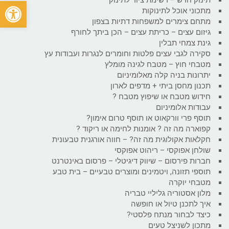
פתח
מתכוני אוכל לתינוקות
מתחם צימרים למשפחות דתיות בצפון
גיזום עצים – כריתת עצים – הכן ביתך לחורף
גינת צמחי תבלין
סקירה לגבי עצים פלטות וחומרים לנגרות ועבודות עץ
מטבחי חוץ – מטבח לגינה מומלץ
יתרונות בניה קלה מאלומיניום
תכנון מחסן ביתי + מדפים לארון
חידוש מטבח או שיפוץ מטבח ?
עבודות אלומיניום
תוסף פרי וורקאוט או תוסף טרום אימון?
קפוארה מה זה ? אומנות לחימה או ריקוד ?
חקלאות אקולוגית מה זה? – חווה אורגנית טבעונית
שולחן אפוקסי – ריהוט אפוקסי
חברות פירסום – שיווק דיגיטלי – פרסום באינטרנט
תוספי תזונה, ויטמינים ומוצרים טבעיים – בית טבע
מטבחי יוקרה
מלון אסטוריה גליליי טבריה
איך לתכנן טיול או חופשה
כיצד לבחור מנתח פלסטי?
מתכון לשניצל טעים