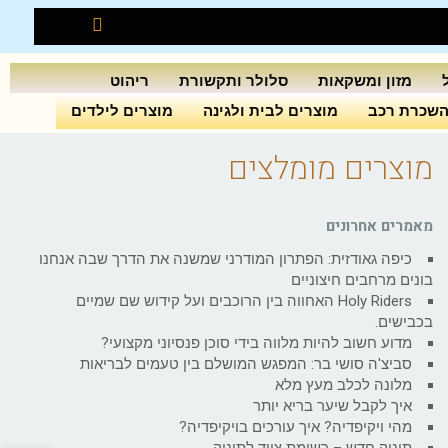
מזון ומשקאות
סלולר ותקשורת
ריהוט
שכרת רכב
מוצרים לבית ולגינה
מוצרים לילדים
מוצרים מומלצים
מאמרים אחרונים
כיפה גאודזית: הפתרון המודרני שמשנה את הדרך שבה אנחנו
בונים מרחבים חיצוניים
Holy Riders האחווה בין הרוכבים ועל קידוש שם שמיים
בכבישים.
מדוע חשוב להיות מלווה בידי סוכן פנסיוני מקצועי?
סביצ'ה סושי בר: המפגש המושלם בין טעמים לבריאות
מלונה לכלב מעץ מלא
איך לקבל שיער בריא יותר
מהי ויקיפדיה? איך עורכים בויקיפדיה?
תינוק חדש – רשימת ציוד לתינוק