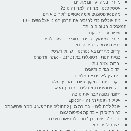
מדריך בניה וקידום אתרים
אסטקסנטין מה זה ולמה זה טוב?
מהם אדפטוגנים ולמה אנשים לוקחים אותם
מה אוכלים כדי להגביר את הרצון המיני אצל נשים – 10
המאכלים הטובים ביותר
איפור וקוסמטיקה
מדריך לאימוץ כלבים – סוגי זנים של כלבים
בניית פרגולה בבית פרטי
קידום אתרים באינטרנט – שיווק דיגיטלי
בניית חנות וירטואלית באינטרנט – אתר וורדפרס
יהדות וצמחונות
ילדים בגדים ותיוגים
בית עץ לילדים – המלצות
ניקוי ספות – תיקון ספות – מדריך מלא
סוגי ויטמינים ומינרלים – מדריך מלא
תזונה נכונה לבריאות טובה
אפיקור תוסף תזונה – Epicor
אוכל לחתולים – בחירת מזון לחתולים יותר פשוט ממה שחשבתם
בריחת סידן – בדיקת צפיפות עצם
תוסף "פריצת דרך" חדש לבריאות העצם
מעבר לדיור מוגן
צביעת דקים ופרקטים – חידוש וצביעת רהיטים