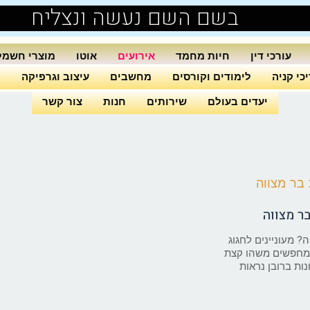
בשם השם נעשה ונצליח
עורכי דין
חיות מחמד
אירועים
אוטו
מוצרי חשמל
כי קניה
לימודים וקורסים
מחשבים
עיצוב וגרפיקה
ה
יעדים בעולם
שירותים
חנות
צור קשר
ר מצווה
? מעוניינים לחגוג
מחפשים משהו קצת
ות ברובן נראות