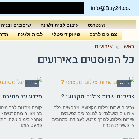
info@Buy24.co.il
אינטרנט
עיצוב לבית ולגינה
שיפוצים ובניה
צמיגים לרכב
שיווק דיגיטלי
לבית ולגינה
מדרי
ראשי
»
אירועים
כל הפוסטים ב
אירועים
אירועים
אירועים
צריכים שרות צילום מקצועי ?
מידע על מסיבת ב
צריכים שרות צילום מקצועי? מחפשים צלם
קונים מתנות לבר מצווה
אירועים מושלם? כולנו צריכים לפעמים
בר מצווה מהסרטים? 
שירות צילום, לצורך פרטי, לעבודה, כתחביב
אחר? בימים אלה, חתונ
או כשירות הכרחי.
כמעט אותו
קרא עוד ←
קרא עוד ←