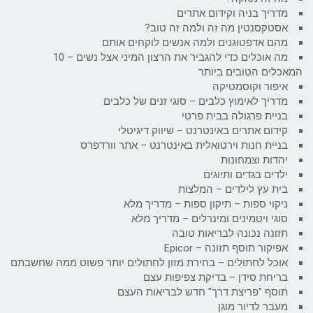
מדריך בניה וקידום אתרים
אסטקסנטין מה זה ולמה זה טוב?
מהם אדפטוגנים ולמה אנשים לוקחים אותם
מה אוכלים כדי להגביר את הרצון המיני אצל נשים – 10
המאכלים הטובים ביותר
איפור וקוסמטיקה
מדריך לאימוץ כלבים – סוגי זנים של כלבים
בניית פרגולה בבית פרטי
קידום אתרים באינטרנט – שיווק דיגיטלי
בניית חנות וירטואלית באינטרנט – אתר וורדפרס
יהדות וצמחונות
ילדים בגדים ותיוגים
בית עץ לילדים – המלצות
ניקוי ספות – תיקון ספות – מדריך מלא
סוגי ויטמינים ומינרלים – מדריך מלא
תזונה נכונה לבריאות טובה
אפיקור תוסף תזונה – Epicor
אוכל לחתולים – בחירת מזון לחתולים יותר פשוט ממה שחשבתם
בריחת סידן – בדיקת צפיפות עצם
תוסף "פריצת דרך" חדש לבריאות העצם
מעבר לדיור מוגן