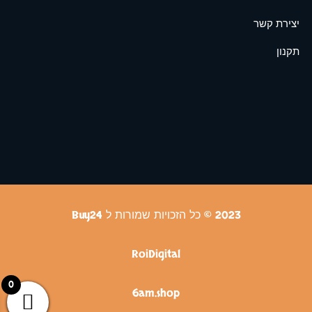
יצירת קשר
תקנון
2023 © כל הזכויות שמורות ל Buy24
RoiDigital
0
6am.shop