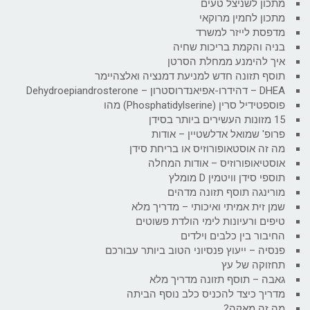
מתכון לשניצל טעים
מתכון לחמין מרוקאי
מדפסת לייזר למשרד
בניה והקמת בריכות שחיה
איך להימנע ממחלת הסרטן
תוסף תזונה חדש למניעת דמנציה ואלצהיימר
DHEA – דהידרו-אפיאנדרוסטרון – Dehydroepiandrosterone
פוספטידיל סרין (Phosphatidylserine) מהו
15 מזונות העשירים ביותר בסידן
פרופ' שמואל אדלשטיין – אודות
מה זה אוסטאופורוזיס או בריחת סידן
אוסטיאופורוזיס – אודות המחלה
תוספי סידן וויטמין D מומלץ
מורינגה תוסף תזונה מדהים
שמן זית אמיתי ואיכותי – מדריך מלא
טיפים ורעיונות לימי הולדת פשוטים
החיבור בין כלבים וילדים
פנסיה – ייעוץ פנסיוני הטוב ביותר עבורכם
תחזוקה של עץ
גאבה – תוסף תזונה מדריך מלא
מדריך כיצד להכניס כלב נוסף הביתה
מה זה מאקה?