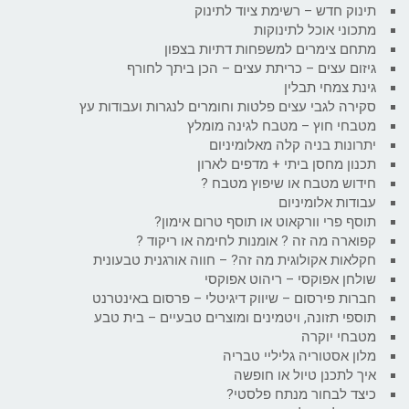
תינוק חדש – רשימת ציוד לתינוק
מתכוני אוכל לתינוקות
מתחם צימרים למשפחות דתיות בצפון
גיזום עצים – כריתת עצים – הכן ביתך לחורף
גינת צמחי תבלין
סקירה לגבי עצים פלטות וחומרים לנגרות ועבודות עץ
מטבחי חוץ – מטבח לגינה מומלץ
יתרונות בניה קלה מאלומיניום
תכנון מחסן ביתי + מדפים לארון
חידוש מטבח או שיפוץ מטבח ?
עבודות אלומיניום
תוסף פרי וורקאוט או תוסף טרום אימון?
קפוארה מה זה ? אומנות לחימה או ריקוד ?
חקלאות אקולוגית מה זה? – חווה אורגנית טבעונית
שולחן אפוקסי – ריהוט אפוקסי
חברות פירסום – שיווק דיגיטלי – פרסום באינטרנט
תוספי תזונה, ויטמינים ומוצרים טבעיים – בית טבע
מטבחי יוקרה
מלון אסטוריה גליליי טבריה
איך לתכנן טיול או חופשה
כיצד לבחור מנתח פלסטי?