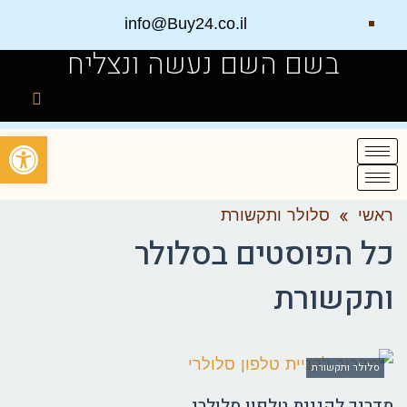
info@Buy24.co.il
בשם השם נעשה ונצליח
פתח
ראשי
»
סלולר ותקשורת
כל הפוסטים ב
סלולר
ותקשורת
סלולר ותקשורת
מדריך לקניית טלפון סלולרי