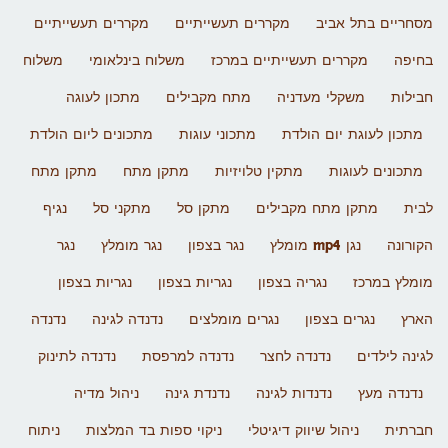
מסחריים בתל אביב
מקררים תעשייתיים
מקררים תעשייתיים
בחיפה
מקררים תעשייתיים במרכז
משלוח בינלאומי
משלוח
חבילות
משקלי מעדניה
מתח מקבילים
מתכון לעוגה
מתכון לעוגת יום הולדת
מתכוני עוגות
מתכונים ליום הולדת
מתכונים לעוגות
מתקין טלויזיות
מתקן מתח
מתקן מתח
לבית
מתקן מתח מקבילים
מתקן סל
מתקני סל
נגיף
הקורונה
נגן mp4 מומלץ
נגר בצפון
נגר מומלץ
נגר
מומלץ במרכז
נגריה בצפון
נגריות בצפון
נגריות בצפון
הארץ
נגרים בצפון
נגרים מומלצים
נדנדה לגינה
נדנדה
לגינה לילדים
נדנדה לחצר
נדנדה למרפסת
נדנדה לתינוק
נדנדה מעץ
נדנדות לגינה
נדנדת גינה
ניהול מדיה
חברתית
ניהול שיווק דיגיטלי
ניקוי ספות בד המלצות
ניתוח