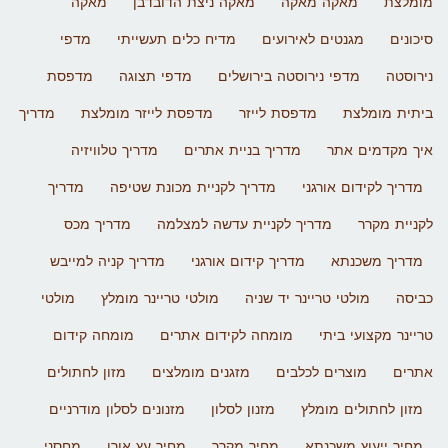
מומלצת
מאקה מאקה
מאקה ניצת הדובדבן
מאקה
סיכונים
מגנטים לאירועים
מדיח כלים תעשייתי
מדפי
נירוסטה
מדפי נירוסטה בירושלים
מדפי תצוגה
מדפסת
ביתית מומלצת
מדפסת לייזר
מדפסת לייזר מומלצת
מדריך
איך מקדמים אתר
מדריך בניית אתרים
מדריך טלוויזיה
מדריך לקידום אורגני
מדריך לקניית מכונת שטיפה
מדריך
לקניית מקרר
מדריך לקניית עדשה למצלמה
מדריך מכס
מדריך משכנתא
מדריך קידום אורגני
מדריך קניה למייבש
כביסה
מולטי טריינר יד שניה
מולטי טריינר מומלץ
מולטי
טריינר מקצועי ביתי
מומחה לקידום אתרים
מומחה קידום
אתרים
מוצרים לכלבים
מזגנים מומלצים
מזון לחתולים
מזון לחתולים מומלץ
מזנון לסלון
מזנונים לסלון מודרניים
מחיר ייעוץ משכנתא
מחיר מקרר
מחיר עץ אורן
מחסני