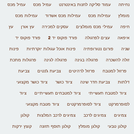
נחיתה
עמוד סליקה לחנות באינטרנט
עמיל מכס
עמיל מכס
מומלץ
עמילות מכס
עמילות מכס אשדוד
עמילות מכס
חיפה
עמילי מכס מומלצים
עסקים למכירה
עץ אורן
עץ
איפאה
עצים לפרגולה
פורד פוקוס יד 2
פורד פוקוס יד
שניה
פורום נטורופתיה
פינות אוכל עגולות יוקרתיות
פינות
זולה להשכרה
פרגולה בגינה
פרגולה לגינה
פרגולות מתכת
פרזול למטבח
פרזול לרהיטים
צביעת ג'נטים
צביעת
דלתות
צביעת חדר שינה
ציוד כושר
ציוד כושר מקצועי
ציוד למטבח תעשייתי
ציוד למטבחים תעשייתיים
ציוד
לסופרמרקט
ציוד לסופרמרקטים
ציוד מטבח מקצועי
צמיגים
צמיגים לרכב
צמיגים לרכב המלצות
קולגן
קולגן טבעי
קולגן מומלץ
קולגן תוסף תזונה
קוצץ ירקות