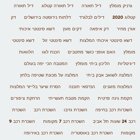
גרניק מומלץ
דיל תאורה
דיל תאורה קטלוג
דיל תאורה
קטלוג 2020
דילים לבלגרד
דלתות נירוסטה בירושלים
דק
אורן מחיר
דק איפאה
דקים מעץ
דשא סינטטי איכותי
דשא סינטטי איכותי המלצות
דשא סינטטי זול
דשא סינטטי
מומלץ
האם אופני כושר מחטבים
הכנת לוגו
הלוואות
דיגיטליות
הליכון ביתי מומלץ
המטבח הכי יפה בעולם
המלצה לשואב אבק ביתי
המלצה על מכונת שטיפה בלחץ
המלצות מזגנים
הנדסאי תוכנה
הסרת שיער בלייזר המלצות
הקמת גינה פרטית
הקמת מטבח תעשייתי
הרחקת ציפורים
השכרות רכב בחיפה
השכרת גזיבו
השכרת רכב
השכרת
רכב 24 שעות תל אביב
השכרת רכב 7 מקומות
השכרת רכב 9
מקומות
השכרת רכב באוסטריה
השכרת רכב באירופה