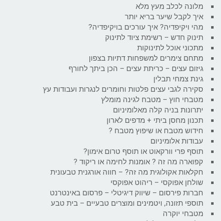
מלונה לכלב מעץ מלא
איך לקבל שיער בריא יותר
מהי ויקיפדיה? איך עורכים בויקיפדיה?
תינוק חדש – רשימת ציוד לתינוק
מתכוני אוכל לתינוקות
מתחם צימרים למשפחות דתיות בצפון
גיזום עצים – כריתת עצים – הכן ביתך לחורף
גינת צמחי תבלין
סקירה לגבי עצים פלטות וחומרים לנגרות ועבודות עץ
מטבחי חוץ – מטבח לגינה מומלץ
יתרונות בניה קלה מאלומיניום
תכנון מחסן ביתי + מדפים לארון
חידוש מטבח או שיפוץ מטבח ?
עבודות אלומיניום
תוסף פרי וורקאוט או תוסף טרום אימון?
קפוארה מה זה ? אומנות לחימה או ריקוד ?
חקלאות אקולוגית מה זה? – חווה אורגנית טבעונית
שולחן אפוקסי – ריהוט אפוקסי
חברות פירסום – שיווק דיגיטלי – פרסום באינטרנט
תוספי תזונה, ויטמינים ומוצרים טבעיים – בית טבע
מטבחי יוקרה