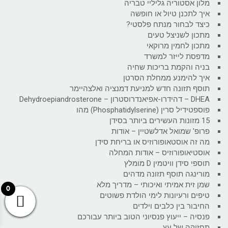
מלון אסטוריה גליליי טבריה
איך לתכנן טיול או חופשה
כיצד לבחור מנתח פלסטי?
מתכון לשניצל טעים
מתכון לחמין מרוקאי
מדפסת לייזר למשרד
בניה והקמת בריכות שחיה
איך להימנע ממחלת הסרטן
תוסף תזונה חדש למניעת דמנציה ואלצהיימר
DHEA – דהידרו-אפיאנדרוסטרון – Dehydroepiandrosterone
פוספטידיל סרין (Phosphatidylserine) מהו
15 מזונות העשירים ביותר בסידן
פרופ' שמואל אדלשטיין – אודות
מה זה אוסטאופורוזיס או בריחת סידן
אוסטיאופורוזיס – אודות המחלה
תוספי סידן וויטמין D מומלץ
מורינגה תוסף תזונה מדהים
שמן זית אמיתי ואיכותי – מדריך מלא
0
טיפים ורעיונות לימי הולדת פשוטים
החיבור בין כלבים וילדים
פנסיה – ייעוץ פנסיוני הטוב ביותר עבורכם
תחזוקה של עץ