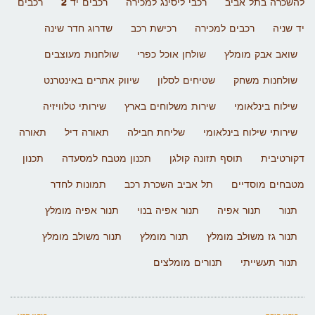
להשכרה בתל אביב
רכבי ליסינג למכירה
רכבים יד 2
רכבים
יד שניה
רכבים למכירה
רכישת רכב
שדרוג חדר שינה
שואב אבק מומלץ
שולחן אוכל כפרי
שולחנות מעוצבים
שולחנות משחק
שטיחים לסלון
שיווק אתרים באינטרנט
שילוח בינלאומי
שירות משלוחים בארץ
שירותי טלוויזיה
שירותי שילוח בינלאומי
שליחת חבילה
תאורה דיל
תאורה
דקורטיבית
תוסף תזונה קולגן
תכנון מטבח למסעדה
תכנון
מטבחים מוסדיים
תל אביב השכרת רכב
תמונות לחדר
תנור
תנור אפיה
תנור אפיה בנוי
תנור אפיה מומלץ
תנור גז משולב מומלץ
תנור מומלץ
תנור משולב מומלץ
תנור תעשייתי
תנורים מומלצים