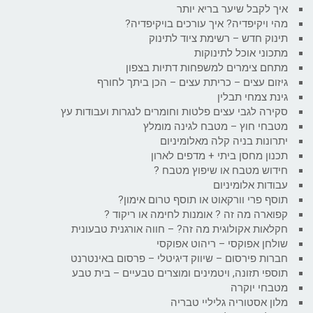
איך לקבל שיער בריא יותר
מהי ויקיפדיה? איך עורכים בויקיפדיה?
תינוק חדש – רשימת ציוד לתינוק
מתכוני אוכל לתינוקות
מתחם צימרים למשפחות דתיות בצפון
גיזום עצים – כריתת עצים – הכן ביתך לחורף
גינת צמחי תבלין
סקירה לגבי עצים פלטות וחומרים לנגרות ועבודות עץ
מטבחי חוץ – מטבח לגינה מומלץ
יתרונות בניה קלה מאלומיניום
תכנון מחסן ביתי + מדפים לארון
חידוש מטבח או שיפוץ מטבח ?
עבודות אלומיניום
תוסף פרי וורקאוט או תוסף טרום אימון?
קפוארה מה זה ? אומנות לחימה או ריקוד ?
חקלאות אקולוגית מה זה? – חווה אורגנית טבעונית
שולחן אפוקסי – ריהוט אפוקסי
חברות פירסום – שיווק דיגיטלי – פרסום באינטרנט
תוספי תזונה, ויטמינים ומוצרים טבעיים – בית טבע
מטבחי יוקרה
מלון אסטוריה גליליי טבריה