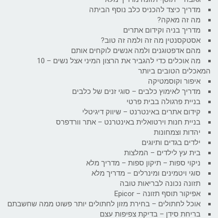
מדריך כיצד להכניס כלב נוסף הביתה
מה זה מאקה?
מדריך בניה וקידום אתרים
אסטקסנטין מה זה ולמה זה טוב?
מהם אדפטוגנים ולמה אנשים לוקחים אותם
מה אוכלים כדי להגביר את הרצון המיני אצל נשים – 10
המאכלים הטובים ביותר
איפור וקוסמטיקה
מדריך לאימוץ כלבים – סוגי זנים של כלבים
בניית פרגולה בבית פרטי
קידום אתרים באינטרנט – שיווק דיגיטלי
בניית חנות וירטואלית באינטרנט – אתר וורדפרס
יהדות וצמחונות
ילדים בגדים ותיוגים
בית עץ לילדים – המלצות
ניקוי ספות – תיקון ספות – מדריך מלא
סוגי ויטמינים ומינרלים – מדריך מלא
תזונה נכונה לבריאות טובה
אפיקור תוסף תזונה – Epicor
אוכל לחתולים – בחירת מזון לחתולים יותר פשוט ממה שחשבתם
בריחת סידן – בדיקת צפיפות עצם