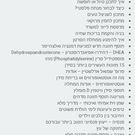
איך לתכנן טיול או חופשה
כיצד לבחור מנתח פלסטי?
מתכון לשניצל טעים
מתכון לחמין מרוקאי
מדפסת לייזר למשרד
בניה והקמת בריכות שחיה
איך להימנע ממחלת הסרטן
תוסף תזונה חדש למניעת דמנציה ואלצהיימר
DHEA – דהידרו-אפיאנדרוסטרון – Dehydroepiandrosterone
פוספטידיל סרין (Phosphatidylserine) מהו
15 מזונות העשירים ביותר בסידן
פרופ' שמואל אדלשטיין – אודות
מה זה אוסטאופורוזיס או בריחת סידן
אוסטיאופורוזיס – אודות המחלה
תוספי סידן וויטמין D מומלץ
מורינגה תוסף תזונה מדהים
שמן זית אמיתי ואיכותי – מדריך מלא
טיפים ורעיונות לימי הולדת פשוטים
החיבור בין כלבים וילדים
פנסיה – ייעוץ פנסיוני הטוב ביותר עבורכם
תחזוקה של עץ
גאבה – תוסף תזונה מדריך מלא