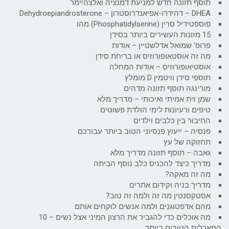
תוסף תזונה חדש למניעת דמנציה ואלצהיימר
DHEA – דהידרו-אפיאנדרוסטרון – Dehydroepiandrosterone
פוספטידיל סרין (Phosphatidylserine) מהו
15 מזונות העשירים ביותר בסידן
פרופ' שמואל אדלשטיין – אודות
מה זה אוסטאופורוזיס או בריחת סידן
אוסטיאופורוזיס – אודות המחלה
תוספי סידן וויטמין D מומלץ
מורינגה תוסף תזונה מדהים
שמן זית אמיתי ואיכותי – מדריך מלא
טיפים ורעיונות לימי הולדת פשוטים
החיבור בין כלבים וילדים
פנסיה – ייעוץ פנסיוני הטוב ביותר עבורכם
תחזוקה של עץ
גאבה – תוסף תזונה מדריך מלא
מדריך כיצד להכניס כלב נוסף הביתה
מה זה מאקה?
מדריך בניה וקידום אתרים
אסטקסנטין מה זה ולמה זה טוב?
מהם אדפטוגנים ולמה אנשים לוקחים אותם
מה אוכלים כדי להגביר את הרצון המיני אצל נשים – 10
המאכלים הטובים ביותר