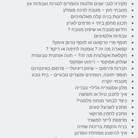
סקירה לגבי עצים פלטות וחומרים לנגרות ועבודות עץ
מטבחי חוץ – מטבח לגינה מומלץ
יתרונות בניה קלה מאלומיניום
תכנון מחסן ביתי + מדפים לארון
חידוש מטבח או שיפוץ מטבח ?
עבודות אלומיניום
תוסף פרי וורקאוט או תוסף טרום אימון?
קפוארה מה זה ? אומנות לחימה או ריקוד ?
חקלאות אקולוגית מה זה? – חווה אורגנית טבעונית
שולחן אפוקסי – ריהוט אפוקסי
חברות פירסום – שיווק דיגיטלי – פרסום באינטרנט
תוספי תזונה, ויטמינים ומוצרים טבעיים – בית טבע
מטבחי יוקרה
מלון אסטוריה גליליי טבריה
איך לתכנן טיול או חופשה
כיצד לבחור מנתח פלסטי?
מתכון לשניצל טעים
מתכון לחמין מרוקאי
מדפסת לייזר למשרד
בניה והקמת בריכות שחיה
איך להימנע ממחלת הסרטן