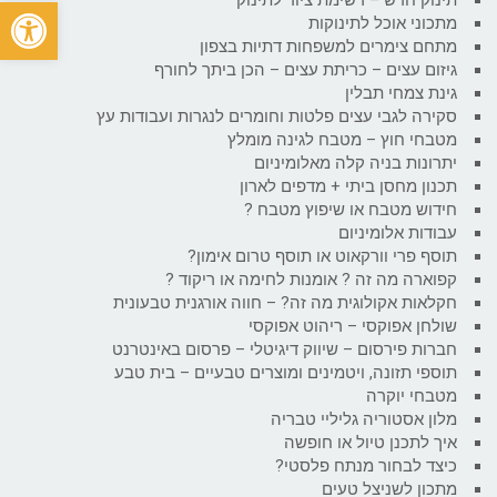
פתח
מתכוני אוכל לתינוקות
מתחם צימרים למשפחות דתיות בצפון
גיזום עצים – כריתת עצים – הכן ביתך לחורף
גינת צמחי תבלין
סקירה לגבי עצים פלטות וחומרים לנגרות ועבודות עץ
מטבחי חוץ – מטבח לגינה מומלץ
יתרונות בניה קלה מאלומיניום
תכנון מחסן ביתי + מדפים לארון
חידוש מטבח או שיפוץ מטבח ?
עבודות אלומיניום
תוסף פרי וורקאוט או תוסף טרום אימון?
קפוארה מה זה ? אומנות לחימה או ריקוד ?
חקלאות אקולוגית מה זה? – חווה אורגנית טבעונית
שולחן אפוקסי – ריהוט אפוקסי
חברות פירסום – שיווק דיגיטלי – פרסום באינטרנט
תוספי תזונה, ויטמינים ומוצרים טבעיים – בית טבע
מטבחי יוקרה
מלון אסטוריה גליליי טבריה
איך לתכנן טיול או חופשה
כיצד לבחור מנתח פלסטי?
מתכון לשניצל טעים