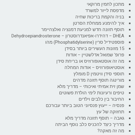
מתכון לחמין מרוקאי
מדפסת לייזר למשרד
בניה והקמת בריכות שחיה
איך להימנע ממחלת הסרטן
תוסף תזונה חדש למניעת דמנציה ואלצהיימר
DHEA – דהידרו-אפיאנדרוסטרון – Dehydroepiandrosterone
פוספטידיל סרין (Phosphatidylserine) מהו
15 מזונות העשירים ביותר בסידן
פרופ' שמואל אדלשטיין – אודות
מה זה אוסטאופורוזיס או בריחת סידן
אוסטיאופורוזיס – אודות המחלה
תוספי סידן וויטמין D מומלץ
מורינגה תוסף תזונה מדהים
שמן זית אמיתי ואיכותי – מדריך מלא
טיפים ורעיונות לימי הולדת פשוטים
החיבור בין כלבים וילדים
פנסיה – ייעוץ פנסיוני הטוב ביותר עבורכם
תחזוקה של עץ
גאבה – תוסף תזונה מדריך מלא
מדריך כיצד להכניס כלב נוסף הביתה
מה זה מאקה?