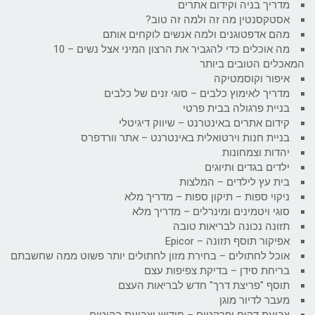
מדריך בניה וקידום אתרים
אסטקסנטין מה זה ולמה זה טוב?
מהם אדפטוגנים ולמה אנשים לוקחים אותם
מה אוכלים כדי להגביר את הרצון המיני אצל נשים – 10
המאכלים הטובים ביותר
איפור וקוסמטיקה
מדריך לאימוץ כלבים – סוגי זנים של כלבים
בניית פרגולה בבית פרטי
קידום אתרים באינטרנט – שיווק דיגיטלי
בניית חנות וירטואלית באינטרנט – אתר וורדפרס
יהדות וצמחונות
ילדים בגדים ותיוגים
בית עץ לילדים – המלצות
ניקוי ספות – תיקון ספות – מדריך מלא
סוגי ויטמינים ומינרלים – מדריך מלא
תזונה נכונה לבריאות טובה
אפיקור תוסף תזונה – Epicor
אוכל לחתולים – בחירת מזון לחתולים יותר פשוט ממה שחשבתם
בריחת סידן – בדיקת צפיפות עצם
תוסף "פריצת דרך" חדש לבריאות העצם
מעבר לדיור מוגן
צביעת דקים ופרקטים – חידוש וצביעת רהיטים