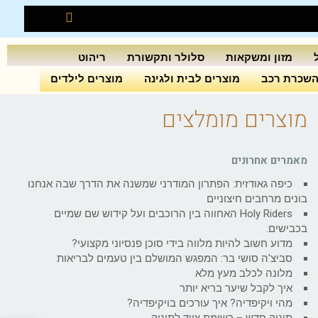
מזון ומשקאות
סלולר ותקשורת
ריהוט
שכרת רכב
מוצרים לבית ולגינה
מוצרים לילדים
מוצרים מומלצים
מאמרים אחרונים
כיפה גאודזית: הפתרון המודרני שמשנה את הדרך שבה אנחנו
בונים מרחבים חיצוניים
Holy Riders האחווה בין הרוכבים ועל קידוש שם שמיים
בכבישים.
מדוע חשוב להיות מלווה בידי סוכן פנסיוני מקצועי?
סביצ'ה סושי בר: המפגש המושלם בין טעמים לבריאות
מלונה לכלב מעץ מלא
איך לקבל שיער בריא יותר
מהי ויקיפדיה? איך עורכים בויקיפדיה?
תינוק חדש – רשימת ציוד לתינוק