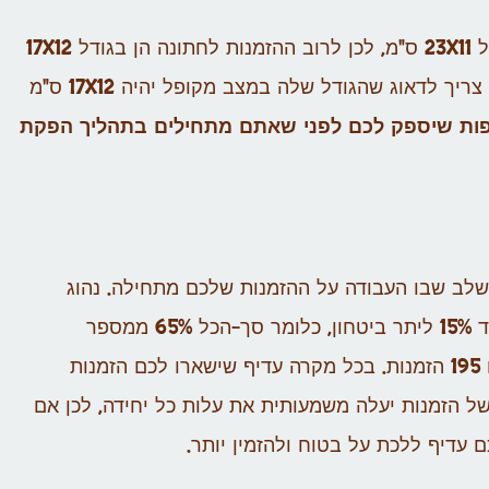
המעטפות שמספק האולם לרוב בגודל 19X13 ס"מ או בגודל 23X11 ס"מ, לכן לרוב ההזמנות לחתונה הן בגודל 17X12
ס"מ או 20X10 ס"מ. אם אתם מעוניינים בהזמנה מתקפלת, צריך לדאוג שהגודל שלה במצב מקופל יהיה 17X12 ס"מ
פות שיספק לכם לפני שאתם מתחילים בתהליך הפקת
בשלב שבו העבודה על ההזמנות שלכם מתחילה. נהוג
לחשב את מספר ההזמנות לפי 50% ממספר המוזמנים ועוד 15% ליתר ביטחון, כלומר סך-הכל 65% ממספר
המוזמנים. לדוגמה, אם יש לכם 300 מוזמנים, אתם צריכים 195 הזמנות. בכל מקרה עדיף שישארו לכם הזמנות
ל הזמנות יעלה משמעותית את עלות כל יחידה, לכן אם
עדיף ללכת על בטוח ולהזמין יותר.