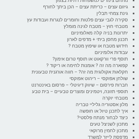
מתחם צימרים למשפחות דתיות בצפון
גיזום עצים – כריתת עצים – הכן ביתך לחורף
גינת צמחי תבלין
סקירה לגבי עצים פלטות וחומרים לנגרות ועבודות עץ
מטבחי חוץ – מטבח לגינה מומלץ
יתרונות בניה קלה מאלומיניום
תכנון מחסן ביתי + מדפים לארון
חידוש מטבח או שיפוץ מטבח ?
עבודות אלומיניום
תוסף פרי וורקאוט או תוסף טרום אימון?
קפוארה מה זה ? אומנות לחימה או ריקוד ?
חקלאות אקולוגית מה זה? – חווה אורגנית טבעונית
שולחן אפוקסי – ריהוט אפוקסי
חברות פירסום – שיווק דיגיטלי – פרסום באינטרנט
תוספי תזונה, ויטמינים ומוצרים טבעיים – בית טבע
מטבחי יוקרה
מלון אסטוריה גליליי טבריה
איך לתכנן טיול או חופשה
כיצד לבחור מנתח פלסטי?
מתכון לשניצל טעים
מתכון לחמין מרוקאי
מדפסת לייזר למשרד