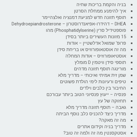
בניה והקמת בריכות שחיה
איך להימנע ממחלת הסרטן
תוסף תזונה חדש למניעת דמנציה ואלצהיימר
DHEA – דהידרו-אפיאנדרוסטרון – Dehydroepiandrosterone
פוספטידיל סרין (Phosphatidylserine) מהו
15 מזונות העשירים ביותר בסידן
פרופ' שמואל אדלשטיין – אודות
מה זה אוסטאופורוזיס או בריחת סידן
אוסטיאופורוזיס – אודות המחלה
תוספי סידן וויטמין D מומלץ
מורינגה תוסף תזונה מדהים
שמן זית אמיתי ואיכותי – מדריך מלא
טיפים ורעיונות לימי הולדת פשוטים
החיבור בין כלבים וילדים
פנסיה – ייעוץ פנסיוני הטוב ביותר עבורכם
תחזוקה של עץ
גאבה – תוסף תזונה מדריך מלא
מדריך כיצד להכניס כלב נוסף הביתה
מה זה מאקה?
מדריך בניה וקידום אתרים
אסטקסנטין מה זה ולמה זה טוב?