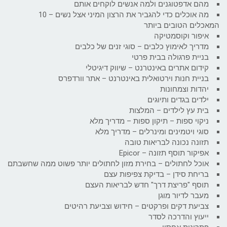
מהם אדפטוגנים ולמה אנשים לוקחים אותם
מה אוכלים כדי להגביר את הרצון המיני אצל נשים – 10
המאכלים הטובים ביותר
איפור וקוסמטיקה
מדריך לאימוץ כלבים – סוגי זנים של כלבים
בניית פרגולה בבית פרטי
קידום אתרים באינטרנט – שיווק דיגיטלי
בניית חנות וירטואלית באינטרנט – אתר וורדפרס
יהדות וצמחונות
ילדים בגדים ותיוגים
בית עץ לילדים – המלצות
ניקוי ספות – תיקון ספות – מדריך מלא
סוגי ויטמינים ומינרלים – מדריך מלא
תזונה נכונה לבריאות טובה
אפיקור תוסף תזונה – Epicor
אוכל לחתולים – בחירת מזון לחתולים יותר פשוט ממה שחשבתם
בריחת סידן – בדיקת צפיפות עצם
תוסף "פריצת דרך" חדש לבריאות העצם
מעבר לדיור מוגן
צביעת דקים ופרקטים – חידוש וצביעת רהיטים
ייעוץ והדרכה לסדר