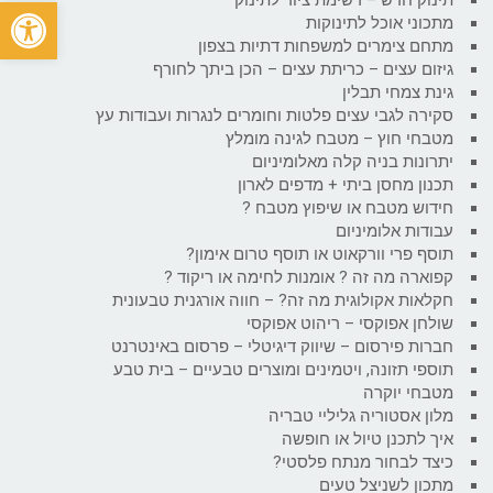
פתח
מתכוני אוכל לתינוקות
מתחם צימרים למשפחות דתיות בצפון
גיזום עצים – כריתת עצים – הכן ביתך לחורף
גינת צמחי תבלין
סקירה לגבי עצים פלטות וחומרים לנגרות ועבודות עץ
מטבחי חוץ – מטבח לגינה מומלץ
יתרונות בניה קלה מאלומיניום
תכנון מחסן ביתי + מדפים לארון
חידוש מטבח או שיפוץ מטבח ?
עבודות אלומיניום
תוסף פרי וורקאוט או תוסף טרום אימון?
קפוארה מה זה ? אומנות לחימה או ריקוד ?
חקלאות אקולוגית מה זה? – חווה אורגנית טבעונית
שולחן אפוקסי – ריהוט אפוקסי
חברות פירסום – שיווק דיגיטלי – פרסום באינטרנט
תוספי תזונה, ויטמינים ומוצרים טבעיים – בית טבע
מטבחי יוקרה
מלון אסטוריה גליליי טבריה
איך לתכנן טיול או חופשה
כיצד לבחור מנתח פלסטי?
מתכון לשניצל טעים