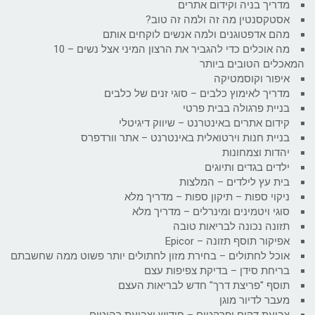
מדריך בניה וקידום אתרים
אסטקסנטין מה זה ולמה זה טוב?
מהם אדפטוגנים ולמה אנשים לוקחים אותם
מה אוכלים כדי להגביר את הרצון המיני אצל נשים – 10
המאכלים הטובים ביותר
איפור וקוסמטיקה
מדריך לאימוץ כלבים – סוגי זנים של כלבים
בניית פרגולה בבית פרטי
קידום אתרים באינטרנט – שיווק דיגיטלי
בניית חנות וירטואלית באינטרנט – אתר וורדפרס
יהדות וצמחונות
ילדים בגדים ותיוגים
בית עץ לילדים – המלצות
ניקוי ספות – תיקון ספות – מדריך מלא
סוגי ויטמינים ומינרלים – מדריך מלא
תזונה נכונה לבריאות טובה
אפיקור תוסף תזונה – Epicor
אוכל לחתולים – בחירת מזון לחתולים יותר פשוט ממה שחשבתם
בריחת סידן – בדיקת צפיפות עצם
תוסף "פריצת דרך" חדש לבריאות העצם
מעבר לדיור מוגן
צביעת דקים ופרקטים – חידוש וצביעת רהיטים