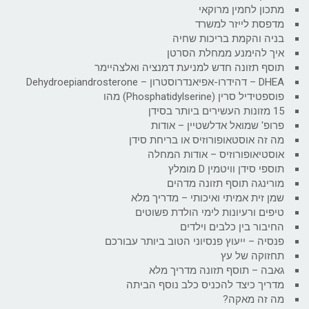
מתכון לחמין מרוקאי
מדפסת לייזר למשרד
בניה והקמת בריכות שחיה
איך להימנע ממחלת הסרטן
תוסף תזונה חדש למניעת דמנציה ואלצהיימר
DHEA – דהידרו-אפיאנדרוסטרון – Dehydroepiandrosterone
פוספטידיל סרין (Phosphatidylserine) מהו
15 מזונות העשירים ביותר בסידן
פרופ' שמואל אדלשטיין – אודות
מה זה אוסטאופורוזיס או בריחת סידן
אוסטיאופורוזיס – אודות המחלה
תוספי סידן וויטמין D מומלץ
מורינגה תוסף תזונה מדהים
שמן זית אמיתי ואיכותי – מדריך מלא
טיפים ורעיונות לימי הולדת פשוטים
החיבור בין כלבים וילדים
פנסיה – ייעוץ פנסיוני הטוב ביותר עבורכם
תחזוקה של עץ
גאבה – תוסף תזונה מדריך מלא
מדריך כיצד להכניס כלב נוסף הביתה
מה זה מאקה?