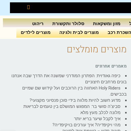
מזון ומשקאות
סלולר ותקשורת
ריהוט
שכרת רכב
מוצרים לבית ולגינה
מוצרים לילדים
מוצרים מומלצים
מאמרים אחרונים
כיפה גאודזית: הפתרון המודרני שמשנה את הדרך שבה אנחנו
בונים מרחבים חיצוניים
Holy Riders האחווה בין הרוכבים ועל קידוש שם שמיים
בכבישים.
מדוע חשוב להיות מלווה בידי סוכן פנסיוני מקצועי?
סביצ'ה סושי בר: המפגש המושלם בין טעמים לבריאות
מלונה לכלב מעץ מלא
איך לקבל שיער בריא יותר
מהי ויקיפדיה? איך עורכים בויקיפדיה?
תינוק חדש – רשימת ציוד לתינוק