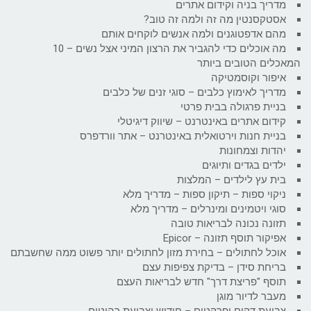
מדריך בניה וקידום אתרים
אסטקסנטין מה זה ולמה זה טוב?
מהם אדפטוגנים ולמה אנשים לוקחים אותם
מה אוכלים כדי להגביר את הרצון המיני אצל נשים – 10
המאכלים הטובים ביותר
איפור וקוסמטיקה
מדריך לאימוץ כלבים – סוגי זנים של כלבים
בניית פרגולה בבית פרטי
קידום אתרים באינטרנט – שיווק דיגיטלי
בניית חנות וירטואלית באינטרנט – אתר וורדפרס
יהדות וצמחונות
ילדים בגדים ותיוגים
בית עץ לילדים – המלצות
ניקוי ספות – תיקון ספות – מדריך מלא
סוגי ויטמינים ומינרלים – מדריך מלא
תזונה נכונה לבריאות טובה
אפיקור תוסף תזונה – Epicor
אוכל לחתולים – בחירת מזון לחתולים יותר פשוט ממה שחשבתם
בריחת סידן – בדיקת צפיפות עצם
תוסף "פריצת דרך" חדש לבריאות העצם
מעבר לדיור מוגן
צביעת דקים ופרקטים – חידוש וצביעת רהיטים