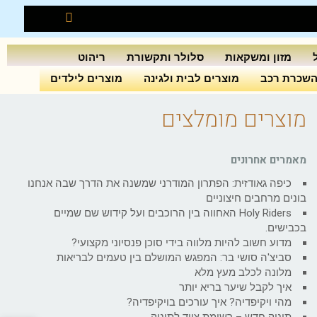
מזון ומשקאות
סלולר ותקשורת
ריהוט
שכרת רכב
מוצרים לבית ולגינה
מוצרים לילדים
מוצרים מומלצים
מאמרים אחרונים
כיפה גאודזית: הפתרון המודרני שמשנה את הדרך שבה אנחנו
בונים מרחבים חיצוניים
Holy Riders האחווה בין הרוכבים ועל קידוש שם שמיים
בכבישים.
מדוע חשוב להיות מלווה בידי סוכן פנסיוני מקצועי?
סביצ'ה סושי בר: המפגש המושלם בין טעמים לבריאות
מלונה לכלב מעץ מלא
איך לקבל שיער בריא יותר
מהי ויקיפדיה? איך עורכים בויקיפדיה?
תינוק חדש – רשימת ציוד לתינוק