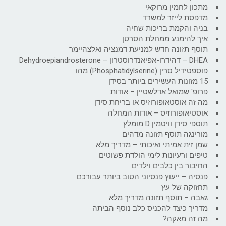
מתכון לחמין מרוקאי
מדפסת לייזר למשרד
בניה והקמת בריכות שחיה
איך להימנע ממחלת הסרטן
תוסף תזונה חדש למניעת דמנציה ואלצהיימר
DHEA – דהידרו-אפיאנדרוסטרון – Dehydroepiandrosterone
פוספטידיל סרין (Phosphatidylserine) מהו
15 מזונות העשירים ביותר בסידן
פרופ' שמואל אדלשטיין – אודות
מה זה אוסטאופורוזיס או בריחת סידן
אוסטיאופורוזיס – אודות המחלה
תוספי סידן וויטמין D מומלץ
מורינגה תוסף תזונה מדהים
שמן זית אמיתי ואיכותי – מדריך מלא
טיפים ורעיונות לימי הולדת פשוטים
החיבור בין כלבים וילדים
פנסיה – ייעוץ פנסיוני הטוב ביותר עבורכם
תחזוקה של עץ
גאבה – תוסף תזונה מדריך מלא
מדריך כיצד להכניס כלב נוסף הביתה
מה זה מאקה?