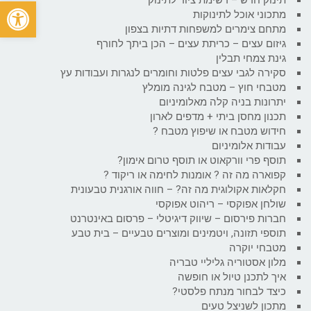
פתח
מתכוני אוכל לתינוקות
מתחם צימרים למשפחות דתיות בצפון
גיזום עצים – כריתת עצים – הכן ביתך לחורף
גינת צמחי תבלין
סקירה לגבי עצים פלטות וחומרים לנגרות ועבודות עץ
מטבחי חוץ – מטבח לגינה מומלץ
יתרונות בניה קלה מאלומיניום
תכנון מחסן ביתי + מדפים לארון
חידוש מטבח או שיפוץ מטבח ?
עבודות אלומיניום
תוסף פרי וורקאוט או תוסף טרום אימון?
קפוארה מה זה ? אומנות לחימה או ריקוד ?
חקלאות אקולוגית מה זה? – חווה אורגנית טבעונית
שולחן אפוקסי – ריהוט אפוקסי
חברות פירסום – שיווק דיגיטלי – פרסום באינטרנט
תוספי תזונה, ויטמינים ומוצרים טבעיים – בית טבע
מטבחי יוקרה
מלון אסטוריה גליליי טבריה
איך לתכנן טיול או חופשה
כיצד לבחור מנתח פלסטי?
מתכון לשניצל טעים