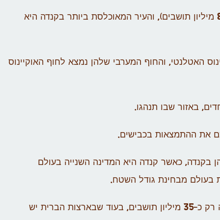
העיר המאוכלסת ביותר בארצות הברית היא ניו יורק (כ-8.5 מיליון תושבים), והעיר המאוכלסת ביותר בקנדה היא
וס האטלנטי, והחוף המערבי שלהן נמצא לחוף האוקיינוס
ים, באזור שבו תנהגו.
יכם את ההתמצאות בכבישים.
ן בקנדה, כאשר קנדה היא המדינה השנייה בעולם
 בעולם מבחינת גודל השטח.
למרות שקנדה גדולה מארצות הברית בגודל שטחה, יש בה רק כ-35 מיליון תושבים, בעוד שבארצות הברית יש