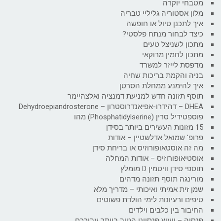
מטבחי יוקרה
מלון אסטוריה גליליי טבריה
איך לתכנן טיול או חופשה
כיצד לבחור מנתח פלסטי?
מתכון לשניצל טעים
מתכון לחמין מרוקאי
מדפסת לייזר למשרד
בניה והקמת בריכות שחיה
איך להימנע ממחלת הסרטן
תוסף תזונה חדש למניעת דמנציה ואלצהיימר
DHEA – דהידרו-אפיאנדרוסטרון – Dehydroepiandrosterone
פוספטידיל סרין (Phosphatidylserine) מהו
15 מזונות העשירים ביותר בסידן
פרופ' שמואל אדלשטיין – אודות
מה זה אוסטאופורוזיס או בריחת סידן
אוסטיאופורוזיס – אודות המחלה
תוספי סידן וויטמין D מומלץ
מורינגה תוסף תזונה מדהים
שמן זית אמיתי ואיכותי – מדריך מלא
טיפים ורעיונות לימי הולדת פשוטים
החיבור בין כלבים וילדים
פנסיה – ייעוץ פנסיוני הטוב ביותר עבורכם