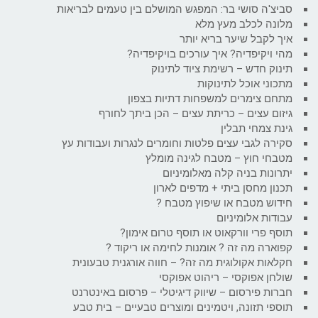
סביצ'ה סושי בר: המפגש המושלם בין טעמים לבריאות
מלונה לכלב מעץ מלא
איך לקבל שיער בריא יותר
מהי ויקיפדיה? איך עורכים בויקיפדיה?
תינוק חדש – רשימת ציוד לתינוק
מתכוני אוכל לתינוקות
מתחם צימרים למשפחות דתיות בצפון
גיזום עצים – כריתת עצים – הכן ביתך לחורף
גינת צמחי תבלין
סקירה לגבי עצים פלטות וחומרים לנגרות ועבודות עץ
מטבחי חוץ – מטבח לגינה מומלץ
יתרונות בניה קלה מאלומיניום
תכנון מחסן ביתי + מדפים לארון
חידוש מטבח או שיפוץ מטבח ?
עבודות אלומיניום
תוסף פרי וורקאוט או תוסף טרום אימון?
קפוארה מה זה ? אומנות לחימה או ריקוד ?
חקלאות אקולוגית מה זה? – חווה אורגנית טבעונית
שולחן אפוקסי – ריהוט אפוקסי
חברות פירסום – שיווק דיגיטלי – פרסום באינטרנט
תוספי תזונה, ויטמינים ומוצרים טבעיים – בית טבע