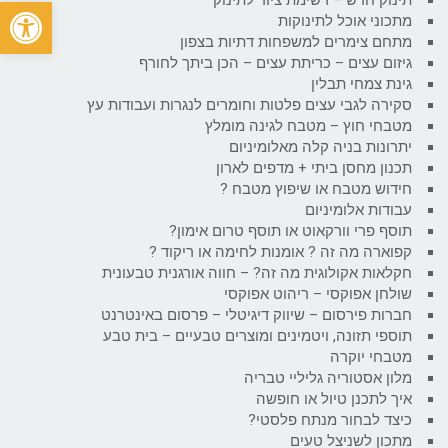
פתח
מתכוני אוכל לתינוקות
מתחם צימרים למשפחות דתיות בצפון
גיזום עצים – כריתת עצים – הכן ביתך לחורף
גינת צמחי תבלין
סקירה לגבי עצים פלטות וחומרים לנגרות ועבודות עץ
מטבחי חוץ – מטבח לגינה מומלץ
יתרונות בניה קלה מאלומיניום
תכנון מחסן ביתי + מדפים לארון
חידוש מטבח או שיפוץ מטבח ?
עבודות אלומיניום
תוסף פרי וורקאוט או תוסף טרום אימון?
קפוארה מה זה ? אומנות לחימה או ריקוד ?
חקלאות אקולוגית מה זה? – חווה אורגנית טבעונית
שולחן אפוקסי – ריהוט אפוקסי
חברות פירסום – שיווק דיגיטלי – פרסום באינטרנט
תוספי תזונה, ויטמינים ומוצרים טבעיים – בית טבע
מטבחי יוקרה
מלון אסטוריה גליליי טבריה
איך לתכנן טיול או חופשה
כיצד לבחור מנתח פלסטי?
מתכון לשניצל טעים