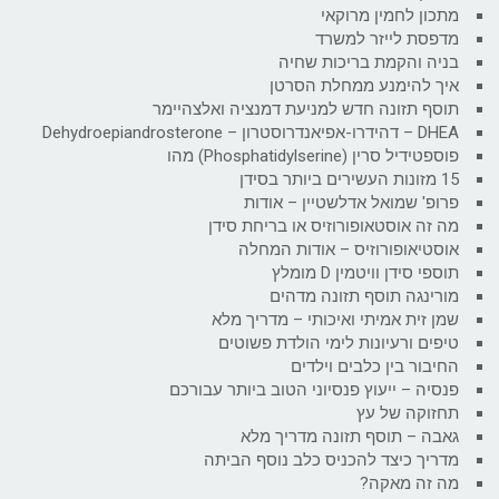
מתכון לחמין מרוקאי
מדפסת לייזר למשרד
בניה והקמת בריכות שחיה
איך להימנע ממחלת הסרטן
תוסף תזונה חדש למניעת דמנציה ואלצהיימר
DHEA – דהידרו-אפיאנדרוסטרון – Dehydroepiandrosterone
פוספטידיל סרין (Phosphatidylserine) מהו
15 מזונות העשירים ביותר בסידן
פרופ' שמואל אדלשטיין – אודות
מה זה אוסטאופורוזיס או בריחת סידן
אוסטיאופורוזיס – אודות המחלה
תוספי סידן וויטמין D מומלץ
מורינגה תוסף תזונה מדהים
שמן זית אמיתי ואיכותי – מדריך מלא
טיפים ורעיונות לימי הולדת פשוטים
החיבור בין כלבים וילדים
פנסיה – ייעוץ פנסיוני הטוב ביותר עבורכם
תחזוקה של עץ
גאבה – תוסף תזונה מדריך מלא
מדריך כיצד להכניס כלב נוסף הביתה
מה זה מאקה?