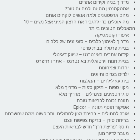
מדריך בניה וקידום אתרים
אסטקסנטין מה זה ולמה זה טוב?
מהם אדפטוגנים ולמה אנשים לוקחים אותם
מה אוכלים כדי להגביר את הרצון המיני אצל נשים – 10
המאכלים הטובים ביותר
איפור וקוסמטיקה
מדריך לאימוץ כלבים – סוגי זנים של כלבים
בניית פרגולה בבית פרטי
קידום אתרים באינטרנט – שיווק דיגיטלי
בניית חנות וירטואלית באינטרנט – אתר וורדפרס
יהדות וצמחונות
ילדים בגדים ותיוגים
בית עץ לילדים – המלצות
ניקוי ספות – תיקון ספות – מדריך מלא
סוגי ויטמינים ומינרלים – מדריך מלא
תזונה נכונה לבריאות טובה
אפיקור תוסף תזונה – Epicor
אוכל לחתולים – בחירת מזון לחתולים יותר פשוט ממה שחשבתם
בריחת סידן – בדיקת צפיפות עצם
תוסף "פריצת דרך" חדש לבריאות העצם
מעבר לדיור מוגן
צביעת דקים ופרקטים – חידוש וצביעת רהיטים