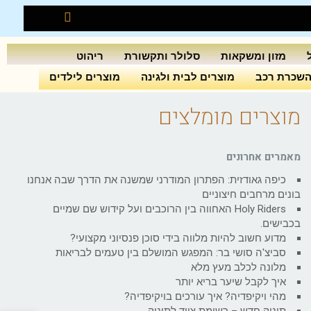
מזון ומשקאות
סלולר ותקשורת
ריהוט
שכרת רכב
מוצרים לבית ולגינה
מוצרים לילדים
מוצרים מומלצים
מאמרים אחרונים
כיפה גאודזית: הפתרון המודרני שמשנה את הדרך שבה אנחנו
בונים מרחבים חיצוניים
Holy Riders האחווה בין הרוכבים ועל קידוש שם שמיים
בכבישים.
מדוע חשוב להיות מלווה בידי סוכן פנסיוני מקצועי?
סביצ'ה סושי בר: המפגש המושלם בין טעמים לבריאות
מלונה לכלב מעץ מלא
איך לקבל שיער בריא יותר
מהי ויקיפדיה? איך עורכים בויקיפדיה?
תינוק חדש – רשימת ציוד לתינוק