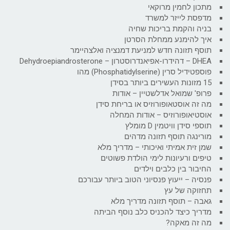
מתכון לחמין מרוקאי
מדפסת לייזר למשרד
בניה והקמת בריכות שחיה
איך להימנע ממחלת הסרטן
תוסף תזונה חדש למניעת דמנציה ואלצהיימר
DHEA – דהידרו-אפיאנדרוסטרון – Dehydroepiandrosterone
פוספטידיל סרין (Phosphatidylserine) מהו
15 מזונות העשירים ביותר בסידן
פרופ' שמואל אדלשטיין – אודות
מה זה אוסטאופורוזיס או בריחת סידן
אוסטיאופורוזיס – אודות המחלה
תוספי סידן וויטמין D מומלץ
מורינגה תוסף תזונה מדהים
שמן זית אמיתי ואיכותי – מדריך מלא
טיפים ורעיונות לימי הולדת פשוטים
החיבור בין כלבים וילדים
פנסיה – ייעוץ פנסיוני הטוב ביותר עבורכם
תחזוקה של עץ
גאבה – תוסף תזונה מדריך מלא
מדריך כיצד להכניס כלב נוסף הביתה
מה זה מאקה?