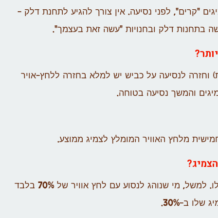
ם "קרים", לפני נסיעה. אין צורך להגיע לתחנת דלק –
שה בתחנות דלק ובחנויות "עשה זאת בעצמך".
ותר?
 וחזרה לנסיעה על כביש יש למלא בחזרה ללחץ-אויר
יגים והמשך נסיעה בטוחה.
הצמיג?
כן. אורך חיי הצמיג יורד ביחס ישיר לירידה בלחץ האויר שלו. למשל, מי שנוהג לנסוע עם לחץ אוויר של 70% בלבד
שלו ב-30%.