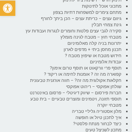
פתח
מתכוני אוכל לתינוקות
מתחם צימרים למשפחות דתיות בצפון
גיזום עצים – כריתת עצים – הכן ביתך לחורף
גינת צמחי תבלין
סקירה לגבי עצים פלטות וחומרים לנגרות ועבודות עץ
מטבחי חוץ – מטבח לגינה מומלץ
יתרונות בניה קלה מאלומיניום
תכנון מחסן ביתי + מדפים לארון
חידוש מטבח או שיפוץ מטבח ?
עבודות אלומיניום
תוסף פרי וורקאוט או תוסף טרום אימון?
קפוארה מה זה ? אומנות לחימה או ריקוד ?
חקלאות אקולוגית מה זה? – חווה אורגנית טבעונית
שולחן אפוקסי – ריהוט אפוקסי
חברות פירסום – שיווק דיגיטלי – פרסום באינטרנט
תוספי תזונה, ויטמינים ומוצרים טבעיים – בית טבע
מטבחי יוקרה
מלון אסטוריה גליליי טבריה
איך לתכנן טיול או חופשה
כיצד לבחור מנתח פלסטי?
מתכון לשניצל טעים