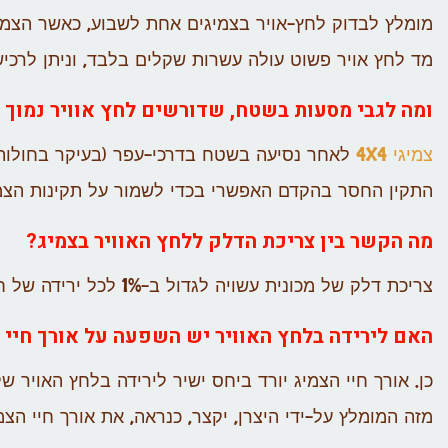
מומלץ לבדוק לחץ-אויר בצמיגים אחת לשבוע, כאשר הצמיגי
מד לחץ אויר פשוט עולה עשרות שקלים בלבד, וניתן לרכי
ומה לגבי מסעות בשטח, שדורשים לחץ אוויר נמוך י
צמיגי 4X4
לאחר נסיעה בשטח בדרכי-עפר (בעיקר בחולות)
התקין החסר בהקדם האפשרי בכדי לשמור על תקינות הצמ
מה הקשר בין צריכת הדלק ללחץ האוויר בצמיג?
צריכת דלק של מכונית עשויה לגדול ב-1% לכל ירידה של חמישית מלחץ האוויר המומלץ לצמיג ממוצע.
האם לירידה בלחץ האוויר יש השפעה על אורך חיי 
מזה המומלץ על-ידי היצרן, יקצר, כנראה, את אורך חיי הצמיג 