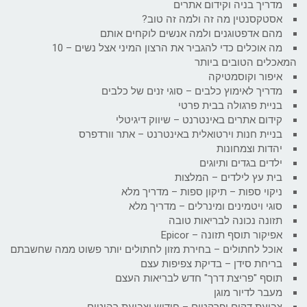
מדריך בניה וקידום אתרים
אסטקסנטין מה זה ולמה זה טוב?
מהם אדפטוגנים ולמה אנשים לוקחים אותם
מה אוכלים כדי להגביר את הרצון המיני אצל נשים – 10
המאכלים הטובים ביותר
איפור וקוסמטיקה
מדריך לאימוץ כלבים – סוגי זנים של כלבים
בניית פרגולה בבית פרטי
קידום אתרים באינטרנט – שיווק דיגיטלי
בניית חנות וירטואלית באינטרנט – אתר וורדפרס
יהדות וצמחונות
ילדים בגדים ותיוגים
בית עץ לילדים – המלצות
ניקוי ספות – תיקון ספות – מדריך מלא
סוגי ויטמינים ומינרלים – מדריך מלא
תזונה נכונה לבריאות טובה
אפיקור תוסף תזונה – Epicor
אוכל לחתולים – בחירת מזון לחתולים יותר פשוט ממה שחשבתם
בריחת סידן – בדיקת צפיפות עצם
תוסף "פריצת דרך" חדש לבריאות העצם
מעבר לדיור מוגן
צביעת דקים ופרקטים – חידוש וצביעת רהיטים