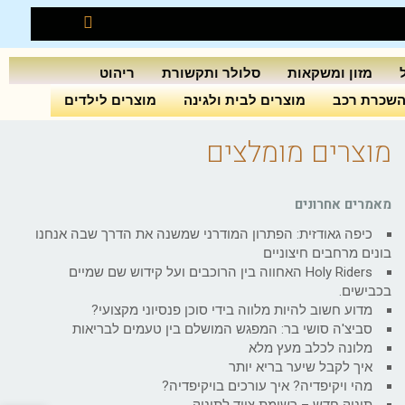
מזון ומשקאות
סלולר ותקשורת
ריהוט
שכרת רכב
מוצרים לבית ולגינה
מוצרים לילדים
מוצרים מומלצים
מאמרים אחרונים
כיפה גאודזית: הפתרון המודרני שמשנה את הדרך שבה אנחנו
בונים מרחבים חיצוניים
Holy Riders האחווה בין הרוכבים ועל קידוש שם שמיים
בכבישים.
מדוע חשוב להיות מלווה בידי סוכן פנסיוני מקצועי?
סביצ'ה סושי בר: המפגש המושלם בין טעמים לבריאות
מלונה לכלב מעץ מלא
איך לקבל שיער בריא יותר
מהי ויקיפדיה? איך עורכים בויקיפדיה?
תינוק חדש – רשימת ציוד לתינוק