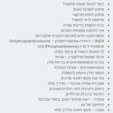
כיצד לבחור מנתח פלסטי?
מתכון לשניצל טעים
מתכון לחמין מרוקאי
מדפסת לייזר למשרד
בניה והקמת בריכות שחיה
איך להימנע ממחלת הסרטן
תוסף תזונה חדש למניעת דמנציה ואלצהיימר
DHEA – דהידרו-אפיאנדרוסטרון – Dehydroepiandrosterone
פוספטידיל סרין (Phosphatidylserine) מהו
15 מזונות העשירים ביותר בסידן
פרופ' שמואל אדלשטיין – אודות
מה זה אוסטאופורוזיס או בריחת סידן
אוסטיאופורוזיס – אודות המחלה
תוספי סידן וויטמין D מומלץ
מורינגה תוסף תזונה מדהים
שמן זית אמיתי ואיכותי – מדריך מלא
טיפים ורעיונות לימי הולדת פשוטים
החיבור בין כלבים וילדים
פנסיה – ייעוץ פנסיוני הטוב ביותר עבורכם
תחזוקה של עץ
גאבה – תוסף תזונה מדריך מלא