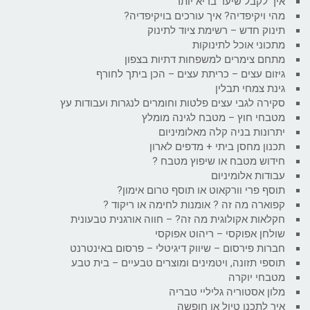
איך לקבל שיער בריא יותר
מהי ויקיפדיה? איך עורכים בויקיפדיה?
תינוק חדש – רשימת ציוד לתינוק
מתכוני אוכל לתינוקות
מתחם צימרים למשפחות דתיות בצפון
גיזום עצים – כריתת עצים – הכן ביתך לחורף
גינת צמחי תבלין
סקירה לגבי עצים פלטות וחומרים לנגרות ועבודות עץ
מטבחי חוץ – מטבח לגינה מומלץ
יתרונות בניה קלה מאלומיניום
תכנון מחסן ביתי + מדפים לארון
חידוש מטבח או שיפוץ מטבח ?
עבודות אלומיניום
תוסף פרי וורקאוט או תוסף טרום אימון?
קפוארה מה זה ? אומנות לחימה או ריקוד ?
חקלאות אקולוגית מה זה? – חווה אורגנית טבעונית
שולחן אפוקסי – ריהוט אפוקסי
חברות פירסום – שיווק דיגיטלי – פרסום באינטרנט
תוספי תזונה, ויטמינים ומוצרים טבעיים – בית טבע
מטבחי יוקרה
מלון אסטוריה גליליי טבריה
איך לתכנן טיול או חופשה