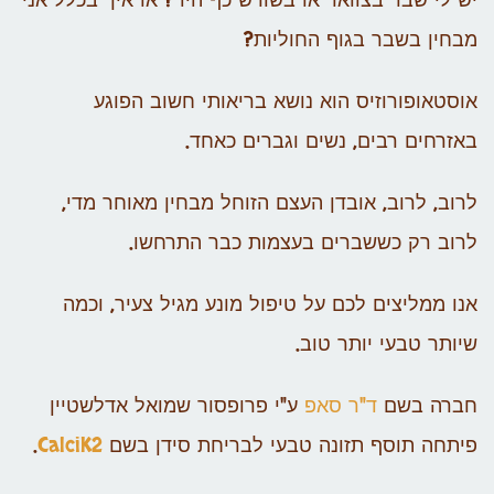
יש לי שבר בצוואר או בשורש כף היד? או איך בכלל אני
מבחין בשבר בגוף החוליות?
אוסטאופורוזיס הוא נושא בריאותי חשוב הפוגע
באזרחים רבים, נשים וגברים כאחד.
לרוב, לרוב, אובדן העצם הזוחל מבחין מאוחר מדי,
לרוב רק כששברים בעצמות כבר התרחשו.
אנו ממליצים לכם על טיפול מונע מגיל צעיר, וכמה
שיותר טבעי יותר טוב.
חברה בשם
ד"ר סאפ
ע"י פרופסור שמואל אדלשטיין
פיתחה תוסף תזונה טבעי לבריחת סידן בשם
CalciK2
.