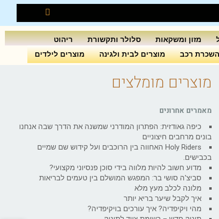
מזון ומשקאות
סלולר ותקשורת
ריהוט
שכרת רכב
מוצרים לבית ולגינה
מוצרים לילדים
מוצרים מומלצים
מאמרים אחרונים
כיפה גאודזית: הפתרון המודרני שמשנה את הדרך שבה אנחנו
בונים מרחבים חיצוניים
Holy Riders האחווה בין הרוכבים ועל קידוש שם שמיים
בכבישים.
מדוע חשוב להיות מלווה בידי סוכן פנסיוני מקצועי?
סביצ'ה סושי בר: המפגש המושלם בין טעמים לבריאות
מלונה לכלב מעץ מלא
איך לקבל שיער בריא יותר
מהי ויקיפדיה? איך עורכים בויקיפדיה?
תינוק חדש – רשימת ציוד לתינוק