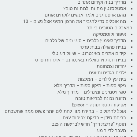
מדריך בניה וקידום אתרים
אסטקסנטין מה זה ולמה זה טוב?
מהם אדפטוגנים ולמה אנשים לוקחים אותם
מה אוכלים כדי להגביר את הרצון המיני אצל נשים – 10
המאכלים הטובים ביותר
איפור וקוסמטיקה
מדריך לאימוץ כלבים – סוגי זנים של כלבים
בניית פרגולה בבית פרטי
קידום אתרים באינטרנט – שיווק דיגיטלי
בניית חנות וירטואלית באינטרנט – אתר וורדפרס
יהדות וצמחונות
ילדים בגדים ותיוגים
בית עץ לילדים – המלצות
ניקוי ספות – תיקון ספות – מדריך מלא
סוגי ויטמינים ומינרלים – מדריך מלא
תזונה נכונה לבריאות טובה
אפיקור תוסף תזונה – Epicor
אוכל לחתולים – בחירת מזון לחתולים יותר פשוט ממה שחשבתם
בריחת סידן – בדיקת צפיפות עצם
תוסף "פריצת דרך" חדש לבריאות העצם
מעבר לדיור מוגן
צביעת דקים ופרקטים – חידוש וצביעת רהיטים