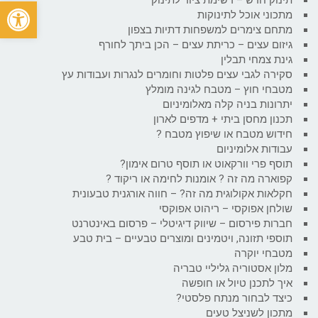
פתח
מתכוני אוכל לתינוקות
מתחם צימרים למשפחות דתיות בצפון
גיזום עצים – כריתת עצים – הכן ביתך לחורף
גינת צמחי תבלין
סקירה לגבי עצים פלטות וחומרים לנגרות ועבודות עץ
מטבחי חוץ – מטבח לגינה מומלץ
יתרונות בניה קלה מאלומיניום
תכנון מחסן ביתי + מדפים לארון
חידוש מטבח או שיפוץ מטבח ?
עבודות אלומיניום
תוסף פרי וורקאוט או תוסף טרום אימון?
קפוארה מה זה ? אומנות לחימה או ריקוד ?
חקלאות אקולוגית מה זה? – חווה אורגנית טבעונית
שולחן אפוקסי – ריהוט אפוקסי
חברות פירסום – שיווק דיגיטלי – פרסום באינטרנט
תוספי תזונה, ויטמינים ומוצרים טבעיים – בית טבע
מטבחי יוקרה
מלון אסטוריה גליליי טבריה
איך לתכנן טיול או חופשה
כיצד לבחור מנתח פלסטי?
מתכון לשניצל טעים