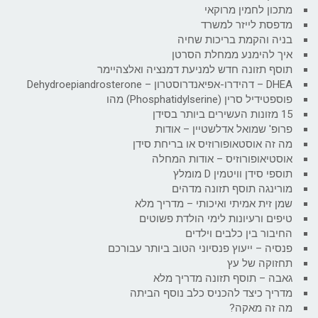
מתכון לחמין מרוקאי
מדפסת לייזר למשרד
בניה והקמת בריכות שחיה
איך להימנע ממחלת הסרטן
תוסף תזונה חדש למניעת דמנציה ואלצהיימר
DHEA – דהידרו-אפיאנדרוסטרון – Dehydroepiandrosterone
פוספטידיל סרין (Phosphatidylserine) מהו
15 מזונות העשירים ביותר בסידן
פרופ' שמואל אדלשטיין – אודות
מה זה אוסטאופורוזיס או בריחת סידן
אוסטיאופורוזיס – אודות המחלה
תוספי סידן וויטמין D מומלץ
מורינגה תוסף תזונה מדהים
שמן זית אמיתי ואיכותי – מדריך מלא
טיפים ורעיונות לימי הולדת פשוטים
החיבור בין כלבים וילדים
פנסיה – ייעוץ פנסיוני הטוב ביותר עבורכם
תחזוקה של עץ
גאבה – תוסף תזונה מדריך מלא
מדריך כיצד להכניס כלב נוסף הביתה
מה זה מאקה?