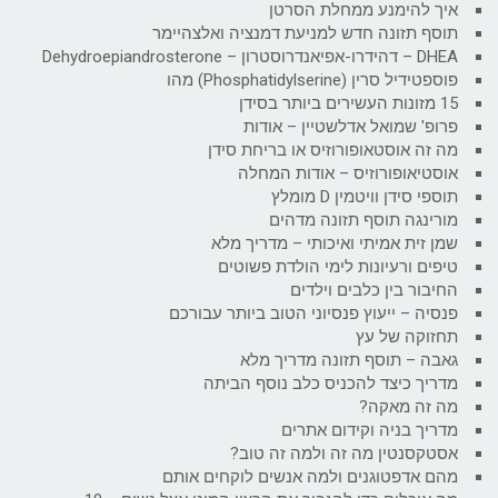
איך להימנע ממחלת הסרטן
תוסף תזונה חדש למניעת דמנציה ואלצהיימר
DHEA – דהידרו-אפיאנדרוסטרון – Dehydroepiandrosterone
פוספטידיל סרין (Phosphatidylserine) מהו
15 מזונות העשירים ביותר בסידן
פרופ' שמואל אדלשטיין – אודות
מה זה אוסטאופורוזיס או בריחת סידן
אוסטיאופורוזיס – אודות המחלה
תוספי סידן וויטמין D מומלץ
מורינגה תוסף תזונה מדהים
שמן זית אמיתי ואיכותי – מדריך מלא
טיפים ורעיונות לימי הולדת פשוטים
החיבור בין כלבים וילדים
פנסיה – ייעוץ פנסיוני הטוב ביותר עבורכם
תחזוקה של עץ
גאבה – תוסף תזונה מדריך מלא
מדריך כיצד להכניס כלב נוסף הביתה
מה זה מאקה?
מדריך בניה וקידום אתרים
אסטקסנטין מה זה ולמה זה טוב?
מהם אדפטוגנים ולמה אנשים לוקחים אותם