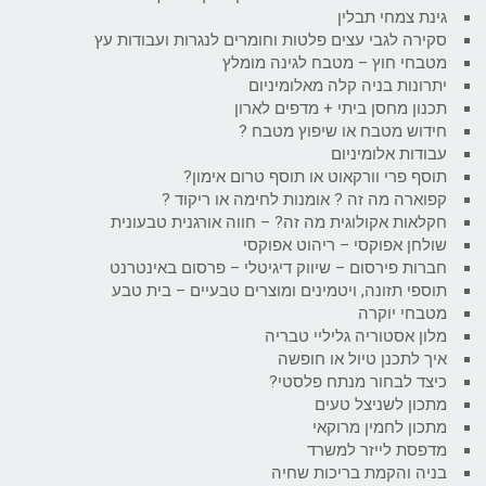
גינת צמחי תבלין
סקירה לגבי עצים פלטות וחומרים לנגרות ועבודות עץ
מטבחי חוץ – מטבח לגינה מומלץ
יתרונות בניה קלה מאלומיניום
תכנון מחסן ביתי + מדפים לארון
חידוש מטבח או שיפוץ מטבח ?
עבודות אלומיניום
תוסף פרי וורקאוט או תוסף טרום אימון?
קפוארה מה זה ? אומנות לחימה או ריקוד ?
חקלאות אקולוגית מה זה? – חווה אורגנית טבעונית
שולחן אפוקסי – ריהוט אפוקסי
חברות פירסום – שיווק דיגיטלי – פרסום באינטרנט
תוספי תזונה, ויטמינים ומוצרים טבעיים – בית טבע
מטבחי יוקרה
מלון אסטוריה גליליי טבריה
איך לתכנן טיול או חופשה
כיצד לבחור מנתח פלסטי?
מתכון לשניצל טעים
מתכון לחמין מרוקאי
מדפסת לייזר למשרד
בניה והקמת בריכות שחיה