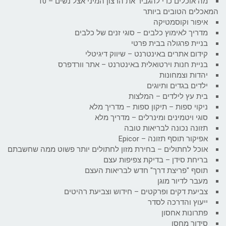
מה אוכלים כדי להגביר את הרצון המיני אצל נשים – 10
המאכלים הטובים ביותר
איפור וקוסמטיקה
מדריך לאימוץ כלבים – סוגי זנים של כלבים
בניית פרגולה בבית פרטי
קידום אתרים באינטרנט – שיווק דיגיטלי
בניית חנות וירטואלית באינטרנט – אתר וורדפרס
יהדות וצמחונות
ילדים בגדים ותיוגים
בית עץ לילדים – המלצות
ניקוי ספות – תיקון ספות – מדריך מלא
סוגי ויטמינים ומינרלים – מדריך מלא
תזונה נכונה לבריאות טובה
אפיקור תוסף תזונה – Epicor
אוכל לחתולים – בחירת מזון לחתולים יותר פשוט ממה שחשבתם
בריחת סידן – בדיקת צפיפות עצם
תוסף "פריצת דרך" חדש לבריאות העצם
מעבר לדיור מוגן
צביעת דקים ופרקטים – חידוש וצביעת רהיטים
ייעוץ והדרכה לסדר
פתרונות אחסון
סידור מחסן