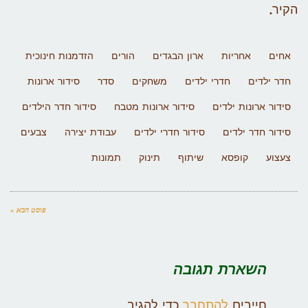
הקיר.
אחים
אחריות
ארון הבגדים
הורים
הזדמנות חינוכית
חדר ילדים
חדרי ילדים
משחקים
סדר
סידור ארונות
סידור ארונות ילדים
סידור ארונות מטבח
סידור חדר הילדים
סידור חדר ילדים
סידור חדרי ילדים
עבודת יצירה
צבעים
צעצוע
קופסא
שיתוף
תינוק
תמונות
פוסט הבא »
השארת תגובה
חייבים
להתחבר
כדי להגיב.