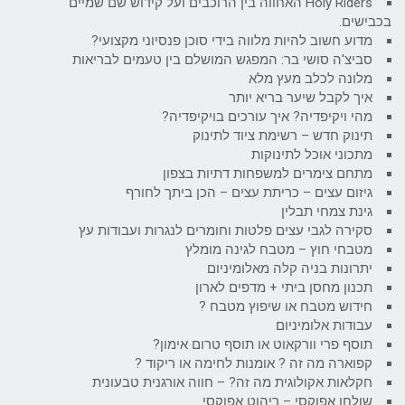
Holy Riders האחווה בין הרוכבים ועל קידוש שם שמיים
בכבישים.
מדוע חשוב להיות מלווה בידי סוכן פנסיוני מקצועי?
סביצ'ה סושי בר: המפגש המושלם בין טעמים לבריאות
מלונה לכלב מעץ מלא
איך לקבל שיער בריא יותר
מהי ויקיפדיה? איך עורכים בויקיפדיה?
תינוק חדש – רשימת ציוד לתינוק
מתכוני אוכל לתינוקות
מתחם צימרים למשפחות דתיות בצפון
גיזום עצים – כריתת עצים – הכן ביתך לחורף
גינת צמחי תבלין
סקירה לגבי עצים פלטות וחומרים לנגרות ועבודות עץ
מטבחי חוץ – מטבח לגינה מומלץ
יתרונות בניה קלה מאלומיניום
תכנון מחסן ביתי + מדפים לארון
חידוש מטבח או שיפוץ מטבח ?
עבודות אלומיניום
תוסף פרי וורקאוט או תוסף טרום אימון?
קפוארה מה זה ? אומנות לחימה או ריקוד ?
חקלאות אקולוגית מה זה? – חווה אורגנית טבעונית
שולחן אפוקסי – ריהוט אפוקסי