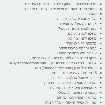
חברות פירסום – שיווק דיגיטלי – פרסום באינטרנט
תוספי תזונה, ויטמינים ומוצרים טבעיים – בית טבע
מטבחי יוקרה
מלון אסטוריה גליליי טבריה
איך לתכנן טיול או חופשה
כיצד לבחור מנתח פלסטי?
מתכון לשניצל טעים
מתכון לחמין מרוקאי
מדפסת לייזר למשרד
בניה והקמת בריכות שחיה
איך להימנע ממחלת הסרטן
תוסף תזונה חדש למניעת דמנציה ואלצהיימר
DHEA – דהידרו-אפיאנדרוסטרון – Dehydroepiandrosterone
פוספטידיל סרין (Phosphatidylserine) מהו
15 מזונות העשירים ביותר בסידן
פרופ' שמואל אדלשטיין – אודות
מה זה אוסטאופורוזיס או בריחת סידן
אוסטיאופורוזיס – אודות המחלה
תוספי סידן וויטמין D מומלץ
מורינגה תוסף תזונה מדהים
שמן זית אמיתי ואיכותי – מדריך מלא