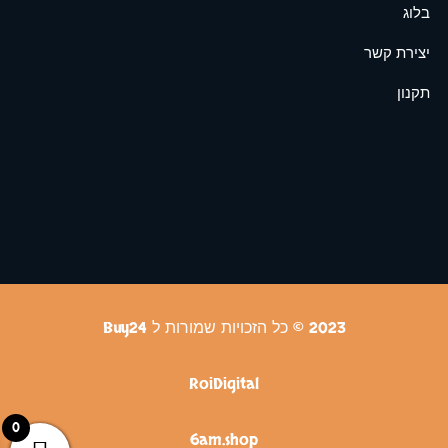
בלוג
יצירת קשר
תקנון
2023 © כל הזכויות שמורות ל Buy24
RoiDigital
0
6am.shop