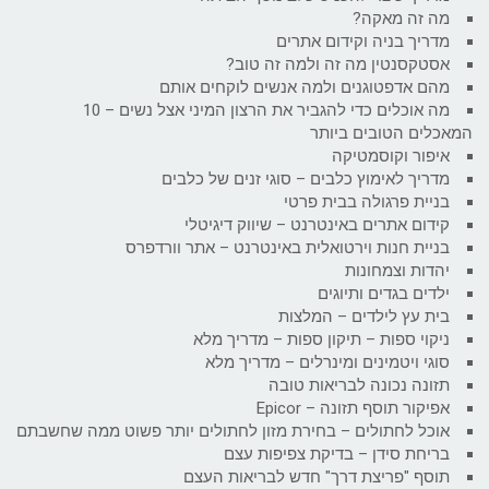
מה זה מאקה?
מדריך בניה וקידום אתרים
אסטקסנטין מה זה ולמה זה טוב?
מהם אדפטוגנים ולמה אנשים לוקחים אותם
מה אוכלים כדי להגביר את הרצון המיני אצל נשים – 10
המאכלים הטובים ביותר
איפור וקוסמטיקה
מדריך לאימוץ כלבים – סוגי זנים של כלבים
בניית פרגולה בבית פרטי
קידום אתרים באינטרנט – שיווק דיגיטלי
בניית חנות וירטואלית באינטרנט – אתר וורדפרס
יהדות וצמחונות
ילדים בגדים ותיוגים
בית עץ לילדים – המלצות
ניקוי ספות – תיקון ספות – מדריך מלא
סוגי ויטמינים ומינרלים – מדריך מלא
תזונה נכונה לבריאות טובה
אפיקור תוסף תזונה – Epicor
אוכל לחתולים – בחירת מזון לחתולים יותר פשוט ממה שחשבתם
בריחת סידן – בדיקת צפיפות עצם
תוסף "פריצת דרך" חדש לבריאות העצם