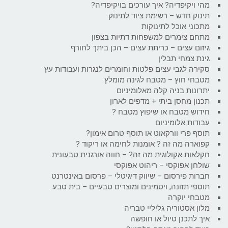
מהי ויקיפדיה? איך עורכים בויקיפדיה?
תינוק חדש – רשימת ציוד לתינוק
מתכוני אוכל לתינוקות
מתחם צימרים למשפחות דתיות בצפון
גיזום עצים – כריתת עצים – הכן ביתך לחורף
גינת צמחי תבלין
סקירה לגבי עצים פלטות וחומרים לנגרות ועבודות עץ
מטבחי חוץ – מטבח לגינה מומלץ
יתרונות בניה קלה מאלומיניום
תכנון מחסן ביתי + מדפים לארון
חידוש מטבח או שיפוץ מטבח ?
עבודות אלומיניום
תוסף פרי וורקאוט או תוסף טרום אימון?
קפוארה מה זה ? אומנות לחימה או ריקוד ?
חקלאות אקולוגית מה זה? – חווה אורגנית טבעונית
שולחן אפוקסי – ריהוט אפוקסי
חברות פירסום – שיווק דיגיטלי – פרסום באינטרנט
תוספי תזונה, ויטמינים ומוצרים טבעיים – בית טבע
מטבחי יוקרה
מלון אסטוריה גליליי טבריה
איך לתכנן טיול או חופשה