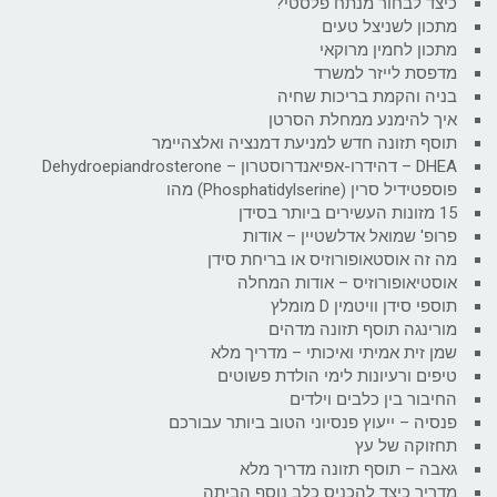
כיצד לבחור מנתח פלסטי?
מתכון לשניצל טעים
מתכון לחמין מרוקאי
מדפסת לייזר למשרד
בניה והקמת בריכות שחיה
איך להימנע ממחלת הסרטן
תוסף תזונה חדש למניעת דמנציה ואלצהיימר
DHEA – דהידרו-אפיאנדרוסטרון – Dehydroepiandrosterone
פוספטידיל סרין (Phosphatidylserine) מהו
15 מזונות העשירים ביותר בסידן
פרופ' שמואל אדלשטיין – אודות
מה זה אוסטאופורוזיס או בריחת סידן
אוסטיאופורוזיס – אודות המחלה
תוספי סידן וויטמין D מומלץ
מורינגה תוסף תזונה מדהים
שמן זית אמיתי ואיכותי – מדריך מלא
טיפים ורעיונות לימי הולדת פשוטים
החיבור בין כלבים וילדים
פנסיה – ייעוץ פנסיוני הטוב ביותר עבורכם
תחזוקה של עץ
גאבה – תוסף תזונה מדריך מלא
מדריך כיצד להכניס כלב נוסף הביתה