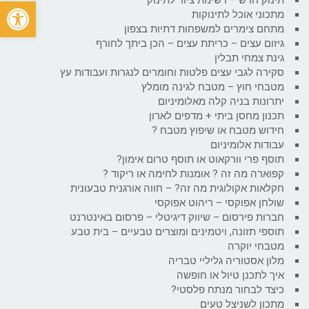
פתח
מתכוני אוכל לתינוקות
מתחם צימרים למשפחות דתיות בצפון
גיזום עצים – כריתת עצים – הכן ביתך לחורף
גינת צמחי תבלין
סקירה לגבי עצים פלטות וחומרים לנגרות ועבודות עץ
מטבחי חוץ – מטבח לגינה מומלץ
יתרונות בניה קלה מאלומיניום
תכנון מחסן ביתי + מדפים לארון
חידוש מטבח או שיפוץ מטבח ?
עבודות אלומיניום
תוסף פרי וורקאוט או תוסף טרום אימון?
קפוארה מה זה ? אומנות לחימה או ריקוד ?
חקלאות אקולוגית מה זה? – חווה אורגנית טבעונית
שולחן אפוקסי – ריהוט אפוקסי
חברות פירסום – שיווק דיגיטלי – פרסום באינטרנט
תוספי תזונה, ויטמינים ומוצרים טבעיים – בית טבע
מטבחי יוקרה
מלון אסטוריה גליליי טבריה
איך לתכנן טיול או חופשה
כיצד לבחור מנתח פלסטי?
מתכון לשניצל טעים