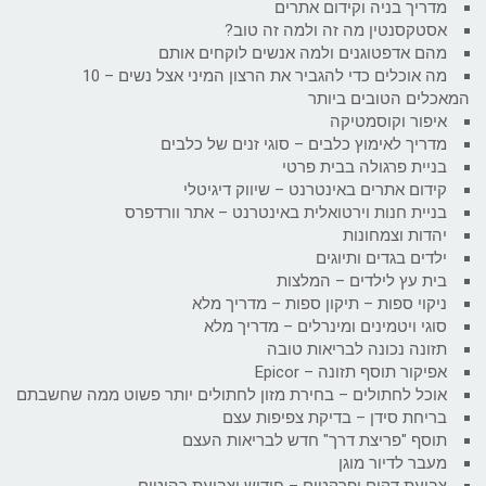
מדריך בניה וקידום אתרים
אסטקסנטין מה זה ולמה זה טוב?
מהם אדפטוגנים ולמה אנשים לוקחים אותם
מה אוכלים כדי להגביר את הרצון המיני אצל נשים – 10
המאכלים הטובים ביותר
איפור וקוסמטיקה
מדריך לאימוץ כלבים – סוגי זנים של כלבים
בניית פרגולה בבית פרטי
קידום אתרים באינטרנט – שיווק דיגיטלי
בניית חנות וירטואלית באינטרנט – אתר וורדפרס
יהדות וצמחונות
ילדים בגדים ותיוגים
בית עץ לילדים – המלצות
ניקוי ספות – תיקון ספות – מדריך מלא
סוגי ויטמינים ומינרלים – מדריך מלא
תזונה נכונה לבריאות טובה
אפיקור תוסף תזונה – Epicor
אוכל לחתולים – בחירת מזון לחתולים יותר פשוט ממה שחשבתם
בריחת סידן – בדיקת צפיפות עצם
תוסף "פריצת דרך" חדש לבריאות העצם
מעבר לדיור מוגן
צביעת דקים ופרקטים – חידוש וצביעת רהיטים