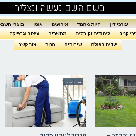
בשם השם נעשה ונצליח
עורכי דין
חיות מחמד
אירועים
אוטו
מוצרי חשמל
כי קניה
לימודים וקורסים
מחשבים
עיצוב וגרפיקה
ה
יעדים בעולם
שירותים
חנות
צור קשר
לבית ולגינה
נון והקמה –
מדריך לניקוי ספות