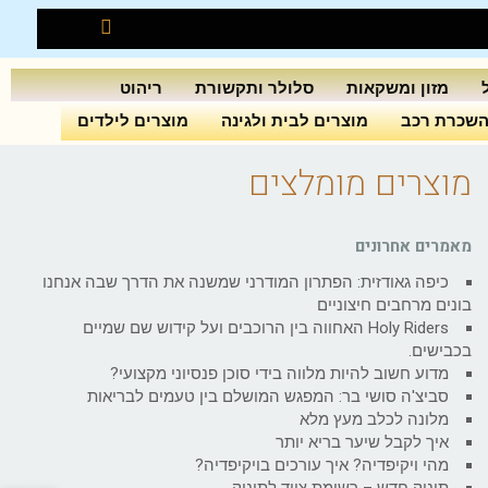
מזון ומשקאות
סלולר ותקשורת
ריהוט
שכרת רכב
מוצרים לבית ולגינה
מוצרים לילדים
מוצרים מומלצים
מאמרים אחרונים
כיפה גאודזית: הפתרון המודרני שמשנה את הדרך שבה אנחנו
בונים מרחבים חיצוניים
Holy Riders האחווה בין הרוכבים ועל קידוש שם שמיים
בכבישים.
מדוע חשוב להיות מלווה בידי סוכן פנסיוני מקצועי?
סביצ'ה סושי בר: המפגש המושלם בין טעמים לבריאות
מלונה לכלב מעץ מלא
איך לקבל שיער בריא יותר
מהי ויקיפדיה? איך עורכים בויקיפדיה?
תינוק חדש – רשימת ציוד לתינוק