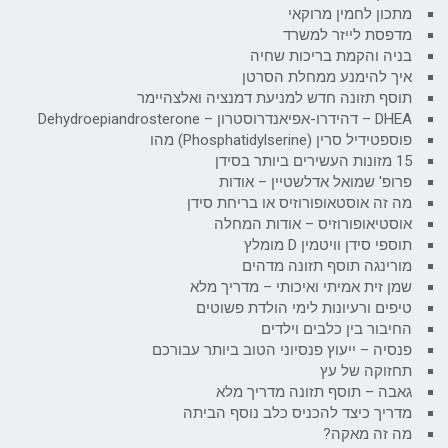
מתכון לחמין מרוקאי
מדפסת לייזר למשרד
בניה והקמת בריכות שחיה
איך להימנע ממחלת הסרטן
תוסף תזונה חדש למניעת דמנציה ואלצהיימר
DHEA – דהידרו-אפיאנדרוסטרון – Dehydroepiandrosterone
פוספטידיל סרין (Phosphatidylserine) מהו
15 מזונות העשירים ביותר בסידן
פרופ' שמואל אדלשטיין – אודות
מה זה אוסטאופורוזיס או בריחת סידן
אוסטיאופורוזיס – אודות המחלה
תוספי סידן וויטמין D מומלץ
מורינגה תוסף תזונה מדהים
שמן זית אמיתי ואיכותי – מדריך מלא
טיפים ורעיונות לימי הולדת פשוטים
החיבור בין כלבים וילדים
פנסיה – ייעוץ פנסיוני הטוב ביותר עבורכם
תחזוקה של עץ
גאבה – תוסף תזונה מדריך מלא
מדריך כיצד להכניס כלב נוסף הביתה
מה זה מאקה?