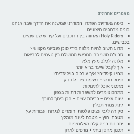
מאמרים אחרונים
כיפה גאודזית: הפתרון המודרני שמשנה את הדרך שבה אנחנו
בונים מרחבים חיצוניים
Holy Riders האחווה בין הרוכבים ועל קידוש שם שמיים
בכבישים.
מדוע חשוב להיות מלווה בידי סוכן פנסיוני מקצועי?
סביצ'ה סושי בר: המפגש המושלם בין טעמים לבריאות
מלונה לכלב מעץ מלא
איך לקבל שיער בריא יותר
מהי ויקיפדיה? איך עורכים בויקיפדיה?
תינוק חדש – רשימת ציוד לתינוק
מתכוני אוכל לתינוקות
מתחם צימרים למשפחות דתיות בצפון
גיזום עצים – כריתת עצים – הכן ביתך לחורף
גינת צמחי תבלין
סקירה לגבי עצים פלטות וחומרים לנגרות ועבודות עץ
מטבחי חוץ – מטבח לגינה מומלץ
יתרונות בניה קלה מאלומיניום
תכנון מחסן ביתי + מדפים לארון