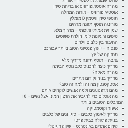
פרופ' שמואל אדלשטיין – אודות
מה זה אוסטאופורוזיס או בריחת סידן
אוסטיאופורוזיס – אודות המחלה
תוספי סידן וויטמין D מומלץ
מורינגה תוסף תזונה מדהים
שמן זית אמיתי ואיכותי – מדריך מלא
טיפים ורעיונות לימי הולדת פשוטים
החיבור בין כלבים וילדים
פנסיה – ייעוץ פנסיוני הטוב ביותר עבורכם
תחזוקה של עץ
גאבה – תוסף תזונה מדריך מלא
מדריך כיצד להכניס כלב נוסף הביתה
מה זה מאקה?
מדריך בניה וקידום אתרים
אסטקסנטין מה זה ולמה זה טוב?
מהם אדפטוגנים ולמה אנשים לוקחים אותם
מה אוכלים כדי להגביר את הרצון המיני אצל נשים – 10
המאכלים הטובים ביותר
איפור וקוסמטיקה
מדריך לאימוץ כלבים – סוגי זנים של כלבים
בניית פרגולה בבית פרטי
קידום אתרים באינטרנט – שיווק דיגיטלי