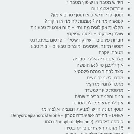
חידוש מטבח או שיפוץ מטבח ?
עבודות אלומיניום
תוסף פרי וורקאוט או תוסף טרום אימון?
קפוארה מה זה ? אומנות לחימה או ריקוד ?
חקלאות אקולוגית מה זה? – חווה אורגנית טבעונית
שולחן אפוקסי – ריהוט אפוקסי
חברות פירסום – שיווק דיגיטלי – פרסום באינטרנט
תוספי תזונה, ויטמינים ומוצרים טבעיים – בית טבע
מטבחי יוקרה
מלון אסטוריה גליליי טבריה
איך לתכנן טיול או חופשה
כיצד לבחור מנתח פלסטי?
מתכון לשניצל טעים
מתכון לחמין מרוקאי
מדפסת לייזר למשרד
בניה והקמת בריכות שחיה
איך להימנע ממחלת הסרטן
תוסף תזונה חדש למניעת דמנציה ואלצהיימר
DHEA – דהידרו-אפיאנדרוסטרון – Dehydroepiandrosterone
פוספטידיל סרין (Phosphatidylserine) מהו
15 מזונות העשירים ביותר בסידן