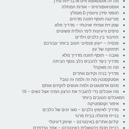
מה זה אוסטאופורוזיס או בריחת סידן
אוסטיאופורוזיס – אודות המחלה
תוספי סידן וויטמין D מומלץ
מורינגה תוסף תזונה מדהים
שמן זית אמיתי ואיכותי – מדריך מלא
טיפים ורעיונות לימי הולדת פשוטים
החיבור בין כלבים וילדים
פנסיה – ייעוץ פנסיוני הטוב ביותר עבורכם
תחזוקה של עץ
גאבה – תוסף תזונה מדריך מלא
מדריך כיצד להכניס כלב נוסף הביתה
מה זה מאקה?
מדריך בניה וקידום אתרים
אסטקסנטין מה זה ולמה זה טוב?
מהם אדפטוגנים ולמה אנשים לוקחים אותם
מה אוכלים כדי להגביר את הרצון המיני אצל נשים – 10
המאכלים הטובים ביותר
איפור וקוסמטיקה
מדריך לאימוץ כלבים – סוגי זנים של כלבים
בניית פרגולה בבית פרטי
קידום אתרים באינטרנט – שיווק דיגיטלי
בניית חנות וירטואלית באינטרנט – אתר וורדפרס