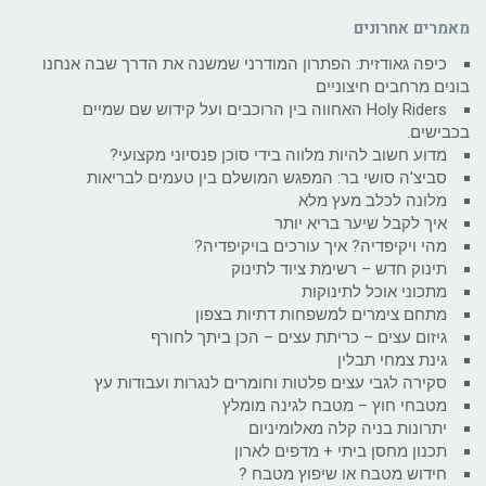
מאמרים אחרונים
כיפה גאודזית: הפתרון המודרני שמשנה את הדרך שבה אנחנו
בונים מרחבים חיצוניים
Holy Riders האחווה בין הרוכבים ועל קידוש שם שמיים
בכבישים.
מדוע חשוב להיות מלווה בידי סוכן פנסיוני מקצועי?
סביצ'ה סושי בר: המפגש המושלם בין טעמים לבריאות
מלונה לכלב מעץ מלא
איך לקבל שיער בריא יותר
מהי ויקיפדיה? איך עורכים בויקיפדיה?
תינוק חדש – רשימת ציוד לתינוק
מתכוני אוכל לתינוקות
מתחם צימרים למשפחות דתיות בצפון
גיזום עצים – כריתת עצים – הכן ביתך לחורף
גינת צמחי תבלין
סקירה לגבי עצים פלטות וחומרים לנגרות ועבודות עץ
מטבחי חוץ – מטבח לגינה מומלץ
יתרונות בניה קלה מאלומיניום
תכנון מחסן ביתי + מדפים לארון
חידוש מטבח או שיפוץ מטבח ?