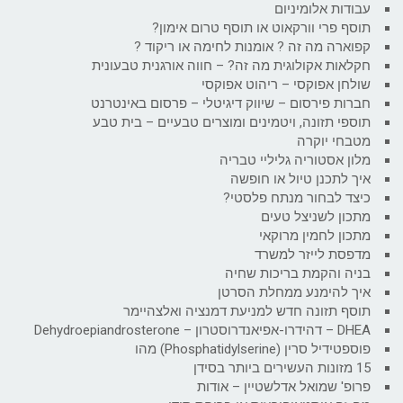
עבודות אלומיניום
תוסף פרי וורקאוט או תוסף טרום אימון?
קפוארה מה זה ? אומנות לחימה או ריקוד ?
חקלאות אקולוגית מה זה? – חווה אורגנית טבעונית
שולחן אפוקסי – ריהוט אפוקסי
חברות פירסום – שיווק דיגיטלי – פרסום באינטרנט
תוספי תזונה, ויטמינים ומוצרים טבעיים – בית טבע
מטבחי יוקרה
מלון אסטוריה גליליי טבריה
איך לתכנן טיול או חופשה
כיצד לבחור מנתח פלסטי?
מתכון לשניצל טעים
מתכון לחמין מרוקאי
מדפסת לייזר למשרד
בניה והקמת בריכות שחיה
איך להימנע ממחלת הסרטן
תוסף תזונה חדש למניעת דמנציה ואלצהיימר
DHEA – דהידרו-אפיאנדרוסטרון – Dehydroepiandrosterone
פוספטידיל סרין (Phosphatidylserine) מהו
15 מזונות העשירים ביותר בסידן
פרופ' שמואל אדלשטיין – אודות