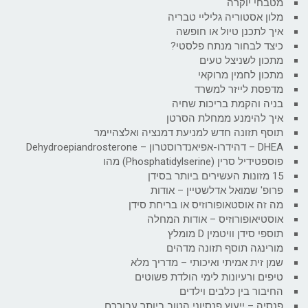
מטבחי יוקרה
מלון אסטוריה גליליי טבריה
איך לתכנן טיול או חופשה
כיצד לבחור מנתח פלסטי?
מתכון לשניצל טעים
מתכון לחמין מרוקאי
מדפסת לייזר למשרד
בניה והקמת בריכות שחיה
איך להימנע ממחלת הסרטן
תוסף תזונה חדש למניעת דמנציה ואלצהיימר
DHEA – דהידרו-אפיאנדרוסטרון – Dehydroepiandrosterone
פוספטידיל סרין (Phosphatidylserine) מהו
15 מזונות העשירים ביותר בסידן
פרופ' שמואל אדלשטיין – אודות
מה זה אוסטאופורוזיס או בריחת סידן
אוסטיאופורוזיס – אודות המחלה
תוספי סידן וויטמין D מומלץ
מורינגה תוסף תזונה מדהים
שמן זית אמיתי ואיכותי – מדריך מלא
טיפים ורעיונות לימי הולדת פשוטים
החיבור בין כלבים וילדים
פנסיה – ייעוץ פנסיוני הטוב ביותר עבורכם