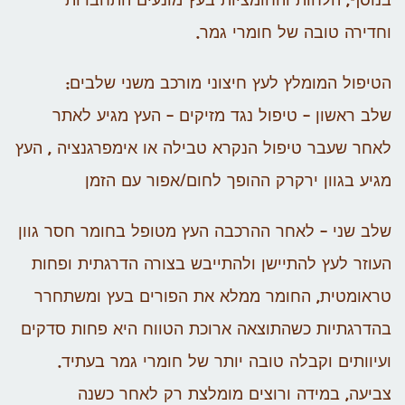
בנוסף, הלחות והחומציות בעץ מונעים התחברות
וחדירה טובה של חומרי גמר.
הטיפול המומלץ לעץ חיצוני מורכב משני שלבים:
שלב ראשון – טיפול נגד מזיקים – העץ מגיע לאתר
לאחר שעבר טיפול הנקרא טבילה או אימפרגנציה , העץ
מגיע בגוון ירקרק ההופך לחום/אפור עם הזמן
שלב שני – לאחר ההרכבה העץ מטופל בחומר חסר גוון
העוזר לעץ להתיישן ולהתייבש בצורה הדרגתית ופחות
טראומטית, החומר ממלא את הפורים בעץ ומשתחרר
בהדרגתיות כשהתוצאה ארוכת הטווח היא פחות סדקים
ועיוותים וקבלה טובה יותר של חומרי גמר בעתיד.
צביעה, במידה ורוצים מומלצת רק לאחר כשנה