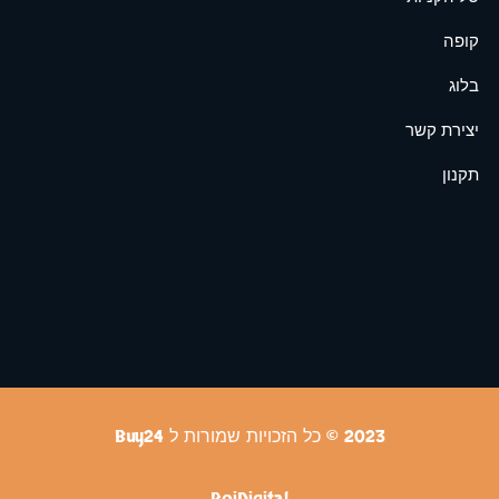
קופה
בלוג
יצירת קשר
תקנון
2023 © כל הזכויות שמורות ל Buy24
RoiDigital