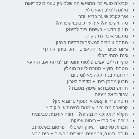
סביצ'ה סושי בר: המפגש המושלם בין טעמים לבריאות
מלונה לכלב מעץ מלא
איך לקבל שיער בריא יותר
מהי ויקיפדיה? איך עורכים בויקיפדיה?
תינוק חדש – רשימת ציוד לתינוק
מתכוני אוכל לתינוקות
מתחם צימרים למשפחות דתיות בצפון
גיזום עצים – כריתת עצים – הכן ביתך לחורף
גינת צמחי תבלין
סקירה לגבי עצים פלטות וחומרים לנגרות ועבודות עץ
מטבחי חוץ – מטבח לגינה מומלץ
יתרונות בניה קלה מאלומיניום
תכנון מחסן ביתי + מדפים לארון
חידוש מטבח או שיפוץ מטבח ?
עבודות אלומיניום
תוסף פרי וורקאוט או תוסף טרום אימון?
קפוארה מה זה ? אומנות לחימה או ריקוד ?
חקלאות אקולוגית מה זה? – חווה אורגנית טבעונית
שולחן אפוקסי – ריהוט אפוקסי
חברות פירסום – שיווק דיגיטלי – פרסום באינטרנט
תוספי תזונה, ויטמינים ומוצרים טבעיים – בית טבע