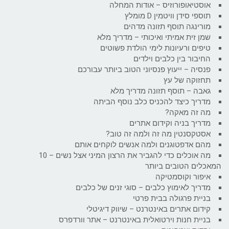
אוסטיאופורוזיס – אודות המחלה
תוספי סידן וויטמין D מומלץ
מורינגה תוסף תזונה מדהים
שמן זית אמיתי ואיכותי – מדריך מלא
טיפים ורעיונות לימי הולדת פשוטים
החיבור בין כלבים וילדים
פנסיה – ייעוץ פנסיוני הטוב ביותר עבורכם
תחזוקה של עץ
גאבה – תוסף תזונה מדריך מלא
מדריך כיצד להכניס כלב נוסף הביתה
מה זה מאקה?
מדריך בניה וקידום אתרים
אסטקסנטין מה זה ולמה זה טוב?
מהם אדפטוגנים ולמה אנשים לוקחים אותם
מה אוכלים כדי להגביר את הרצון המיני אצל נשים – 10
המאכלים הטובים ביותר
איפור וקוסמטיקה
מדריך לאימוץ כלבים – סוגי זנים של כלבים
בניית פרגולה בבית פרטי
קידום אתרים באינטרנט – שיווק דיגיטלי
בניית חנות וירטואלית באינטרנט – אתר וורדפרס