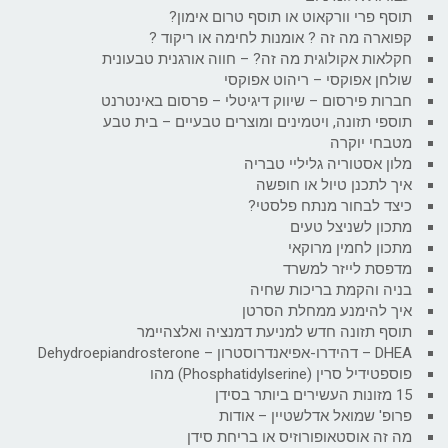
תוסף פרי וורקאוט או תוסף טרום אימון?
קפוארה מה זה ? אומנות לחימה או ריקוד ?
חקלאות אקולוגית מה זה? – חווה אורגנית טבעונית
שולחן אפוקסי – ריהוט אפוקסי
חברות פירסום – שיווק דיגיטלי – פרסום באינטרנט
תוספי תזונה, ויטמינים ומוצרים טבעיים – בית טבע
מטבחי יוקרה
מלון אסטוריה גליליי טבריה
איך לתכנן טיול או חופשה
כיצד לבחור מנתח פלסטי?
מתכון לשניצל טעים
מתכון לחמין מרוקאי
מדפסת לייזר למשרד
בניה והקמת בריכות שחיה
איך להימנע ממחלת הסרטן
תוסף תזונה חדש למניעת דמנציה ואלצהיימר
DHEA – דהידרו-אפיאנדרוסטרון – Dehydroepiandrosterone
פוספטידיל סרין (Phosphatidylserine) מהו
15 מזונות העשירים ביותר בסידן
פרופ' שמואל אדלשטיין – אודות
מה זה אוסטאופורוזיס או בריחת סידן