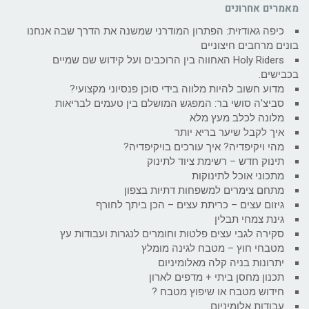
מאמרים אחרונים
כיפה גאודזית: הפתרון המודרני שמשנה את הדרך שבה אנחנו
בונים מרחבים חיצוניים
Holy Riders האחווה בין הרוכבים ועל קידוש שם שמיים
בכבישים.
מדוע חשוב להיות מלווה בידי סוכן פנסיוני מקצועי?
סביצ'ה סושי בר: המפגש המושלם בין טעמים לבריאות
מלונה לכלב מעץ מלא
איך לקבל שיער בריא יותר
מהי ויקיפדיה? איך עורכים בויקיפדיה?
תינוק חדש – רשימת ציוד לתינוק
מתכוני אוכל לתינוקות
מתחם צימרים למשפחות דתיות בצפון
גיזום עצים – כריתת עצים – הכן ביתך לחורף
גינת צמחי תבלין
סקירה לגבי עצים פלטות וחומרים לנגרות ועבודות עץ
מטבחי חוץ – מטבח לגינה מומלץ
יתרונות בניה קלה מאלומיניום
תכנון מחסן ביתי + מדפים לארון
חידוש מטבח או שיפוץ מטבח ?
עבודות אלומיניום